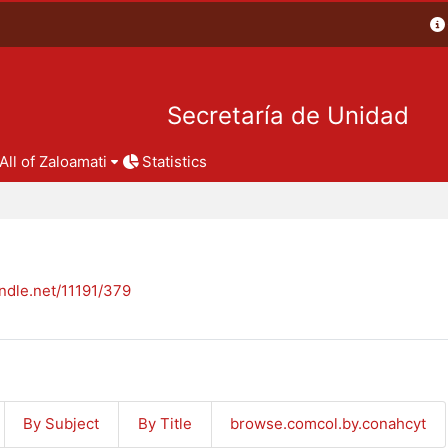
Secretaría de Unidad
All of Zaloamati
Statistics
andle.net/11191/379
By Subject
By Title
browse.comcol.by.conahcyt