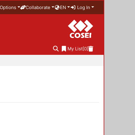
Options
Collaborate
EN
Log In
My List
[0]