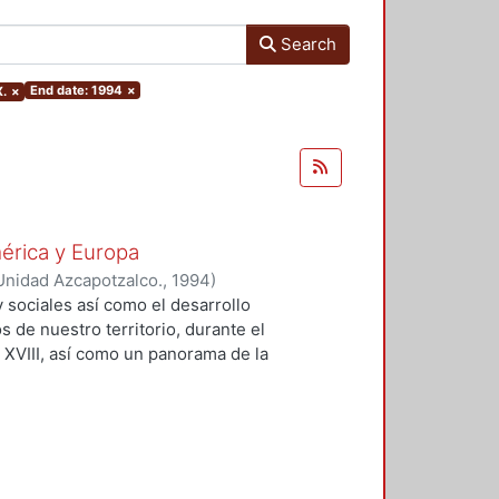
Search
End date: 1994
×
X.
×
mérica y Europa
Unidad Azcapotzalco.
,
1994
)
 sociales así como el desarrollo
s de nuestro territorio, durante el
l XVIII, así como un panorama de la
 XIX y durante el actual, en lo que
s éstas a la tradición mexicana que
adoptó diversas escuelas, en su
ontrar nuestras raíces estéticas a
 en México, que es la historia