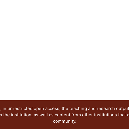
misma de nuestra tradición y estilo.
 in unrestricted open access, the teaching and research outpu
he institution, as well as content from other institutions that 
community.