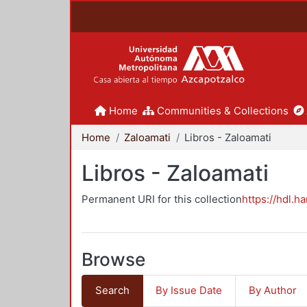
Home
Communities & Collections
Home
Zaloamati
Libros - Zaloamati
Libros - Zaloamati
Permanent URI for this collection
https://hdl.h
Browse
Search
By Issue Date
By Author