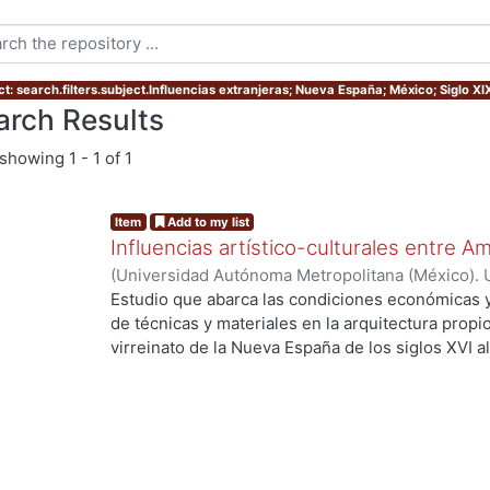
t: search.filters.subject.Influencias extranjeras; Nueva España; México; Siglo XI
arch Results
showing
1 - 1 of 1
Item
Add to my list
Influencias artístico-culturales entre A
(
Universidad Autónoma Metropolitana (México). 
Mangino Tazzer, Alejandro José
Estudio que abarca las condiciones económicas y
de técnicas y materiales en la arquitectura propio
virreinato de la Nueva España de los siglos XVI a
secuencia estilística de nuestras artes en el siglo
respecta a literatura, pintura y música, más afine
la arquitectura, la cual en los últimos dos años 
mayoría extranjerizantes. Hoy día procuramos enc
través de diversos campos de la historia del arte