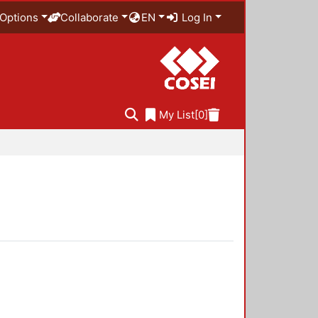
Options
Collaborate
EN
Log In
My List
[0]