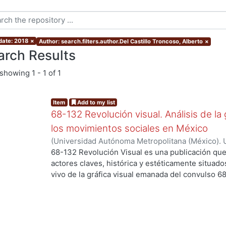
 date: 2018
×
Author: search.filters.author.Del Castillo Troncoso, Alberto
×
arch Results
showing
1 - 1 of 1
Item
Add to my list
68-132 Revolución visual. Análisis de la 
los movimientos sociales en México
(
Universidad Autónoma Metropolitana (México). 
Ortiz Leroux, Jorge Gabriel
;
Arroyo Pedroza, Ver
68-132 Revolución Visual es una publicación que
Vega, Jorge
;
Del Castillo Troncoso, Alberto
;
Quir
actores claves, histórica y estéticamente situad
Casas, Arnulfo
;
Tamayo, Sergio
;
Moreno Corso, A
vivo de la gráfica visual emanada del convulso 6
Martínez Huerta, Joel
;
Franco, Itandehui
;
Ortíz "
persistentes movimientos sociales, esa intensid
resistencia se extendió a lo largo de varias déc
los territorios contemporáneos de la relación en
sentido, los objetivos de la presente publicació