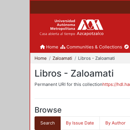
Home
Communities & Collections
Home
Zaloamati
Libros - Zaloamati
Libros - Zaloamati
Permanent URI for this collection
https://hdl.h
Browse
Search
By Issue Date
By Author