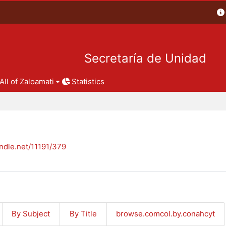
Secretaría de Unidad
All of Zaloamati
Statistics
andle.net/11191/379
By Subject
By Title
browse.comcol.by.conahcyt