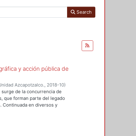
Search
gráfica y acción pública de
Unidad Azcapotzalco.
,
2018-10
)
ónica
;
Lizarazo Arias, Diego
;
Pérez
 surge de la concurrencia de
oz Trejo, Jose Othon
;
Aquino
os, que forman parte del legado
lejandro
;
Hijar Gonzalez, Cristina
;
8. Continuada en diversos y
Gritón", Antonio
;
Barrios, Jose Luis
ad de formas y modalidades de la
adas para ubicarse y prolongarse en
tre imagen y protesta. En este
n colectiva se pueden resumir en