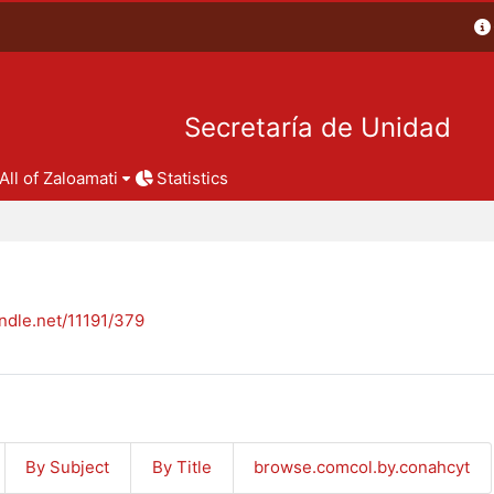
Secretaría de Unidad
All of Zaloamati
Statistics
andle.net/11191/379
By Subject
By Title
browse.comcol.by.conahcyt