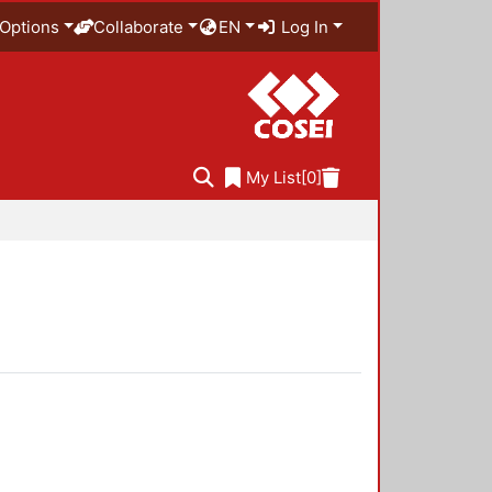
Options
Collaborate
EN
Log In
My List
[0]