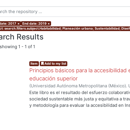
 date: 2017
×
End date: 2019
×
t: search.filters.subject.Habitabilidad; Planeación urbana; Sustentabilidad; Dise
arch Results
showing
1 - 1 of 1
Item
Add to my list
Principios básicos para la accesibilidad 
educación superior
(
Universidad Autónoma Metropolitana (México). 
Sasso Yada, María Francesca
;
Fernández Moreno,
Este libro es el resultado del esfuerzo colaborat
Haydeé Alejandra
;
Aguilar Montoya, María Georg
sociedad sustentable más justa y equitativa a tra
Rodríguez Arvizu, Ricardo
;
Rivas Cruces, Alfonso
y metodología para evaluar la accesibilidad en In
mostrando su aplicabilidad en el caso particular
Metropolitana, Unidad Azcapotzalco. Contribuye a
accesibilidad, brindando herramientas que coadyu