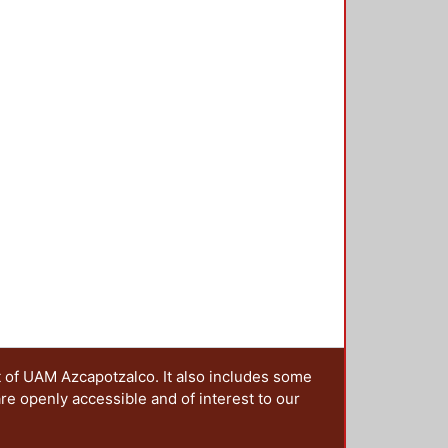
a e integral de personas con
dad sustentable, más justa y
os, metodología y la propuesta de
 en Instituciones de Educación
articular de la Universidad
t of UAM Azcapotzalco. It also includes some
are openly accessible and of interest to our