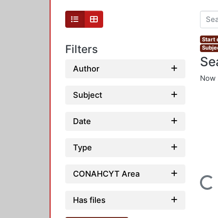
Start
Filters
Subjec
Se
Author
Now 
Subject
Date
Type
CONAHCYT Area
Loading...
Has files