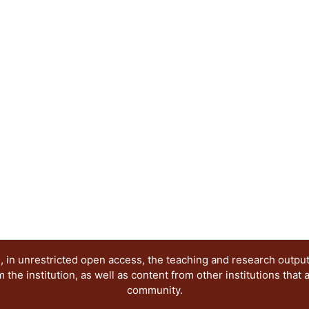
soluciones a la problemática de la inclusión plen
discapacidad. Obra dirigida a promover una socie
equitativa, a través del desarrollo de lineamient
instrumentos para el análisis de la accesibilidad
Superior, mostrando su aplicabilidad en el caso p
Autónoma Metropolitana, Unidad Azcapotzalco.
 in unrestricted open access, the teaching and research outpu
he institution, as well as content from other institutions that 
community.