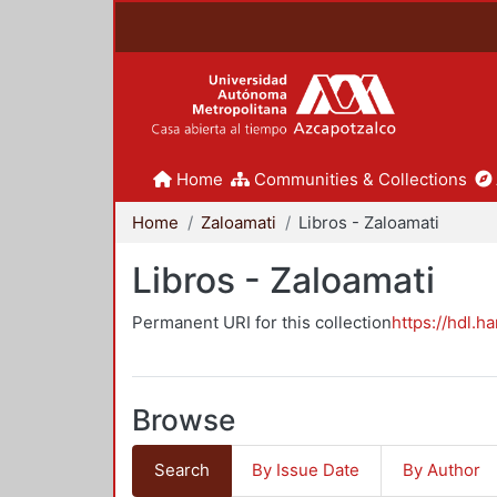
Home
Communities & Collections
Home
Zaloamati
Libros - Zaloamati
Libros - Zaloamati
Permanent URI for this collection
https://hdl.h
Browse
Search
By Issue Date
By Author