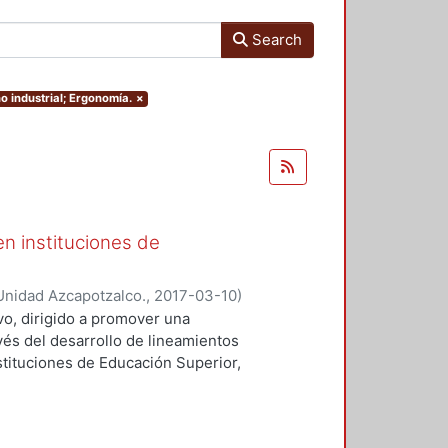
Search
ño industrial; Ergonomía.
×
en instituciones de
Unidad Azcapotzalco.
,
2017-03-10
)
 Ruth Alicia
;
Jiménez Seade,
ivo, dirigido a promover una
ina
;
León Monjaráz, Pedro
;
vés del desarrollo de lineamientos
;
Angeles Cañedo, Juana Cecilia
stituciones de Educación Superior,
 de la Universidad Autónoma
l desarrollo de la noción de
van a diseñar y aplicar