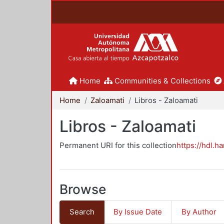
Home
Communities & Collections
Home
Zaloamati
Libros - Zaloamati
Libros - Zaloamati
Permanent URI for this collection
https://hdl.h
Browse
Search
By Issue Date
By Author