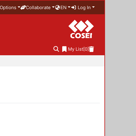
Options
Collaborate
EN
Log In
My List
[0]