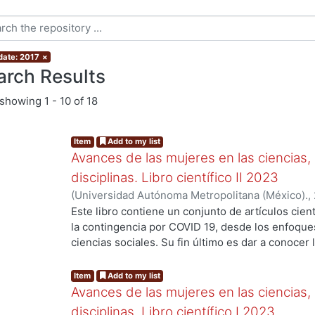
 date: 2017
×
arch Results
showing
1 - 10 of 18
Item
Add to my list
Avances de las mujeres en las ciencias,
disciplinas. Libro científico II 2023
(
Universidad Autónoma Metropolitana (México).
,
Verónica María Teresa
;
Espinosa Reyes, Karla Mó
Este libro contiene un conjunto de artículos cient
Hernández Ortiz, Anantli Itzel
;
Rodríguez López,
la contingencia por COVID 19, desde los enfoques 
Rodrigo Ivan
;
Palma Fierro, Erick Rey
;
Gómez Cruz
ciencias sociales. Su fin último es dar a conocer 
Moreno Entzin, Diana Cristina
;
Martínez Hernánde
perspectiva de género. De esta manera, la compi
Orozco, Lorena Sofía
;
Soto Valladares, Ana Guad
figuras relevantes de la academia mexicana: Ana
Item
Add to my list
Rojo Domínguez, Arturo
;
Morales Otal, Adriana M
González y Silvana Levi Levi con el propósito de 
Avances de las mujeres en las ciencias,
Rivera Carranza, Tania
;
Azaola Espinosa, Alejand
una en los campos de la literatura, la botánica y
disciplinas. Libro científico I 2023