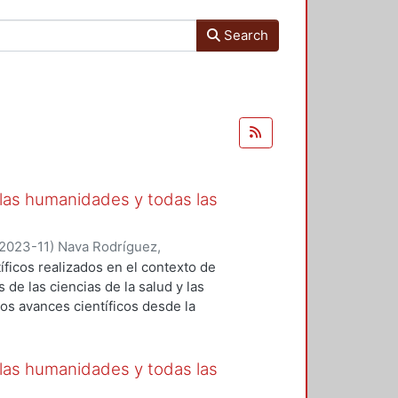
Search
 las humanidades y todas las
2023-11
)
Nava Rodríguez,
nica
;
González Díaz, Karla Iveth
;
íficos realizados en el contexto de
 Carmen Paulina
;
Liceaga Mendoza,
de las ciencias de la salud y las
, Yoalli
;
Nájera Medina, Oralia
;
los avances científicos desde la
z, Angélica Graciela
;
Orozco
lación incluye semblanzas de tres
alupe
;
Arregui Mena, Ana Leticia
;
 Rosa López-Ferrari Aralia López
argarita
;
Ferreira Nuño, Armando
;
sistematizar los aportes de cada
 las humanidades y todas las
ro Alberto
;
Gomez-Escamilla,
 la geografía respectivamente