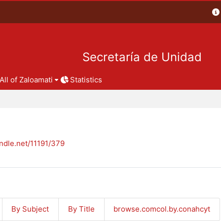
Secretaría de Unidad
All of Zaloamati
Statistics
andle.net/11191/379
By Subject
By Title
browse.comcol.by.conahcyt