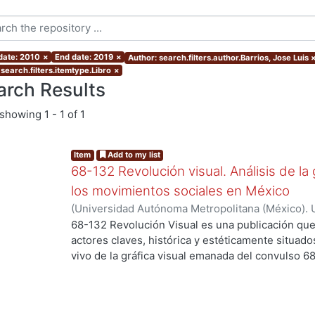
 date: 2010
×
End date: 2019
×
Author: search.filters.author.Barrios, Jose Luis
search.filters.itemtype.Libro
×
arch Results
showing
1 - 1 of 1
Item
Add to my list
68-132 Revolución visual. Análisis de la 
los movimientos sociales en México
(
Universidad Autónoma Metropolitana (México). 
Ortiz Leroux, Jorge Gabriel
;
Arroyo Pedroza, Ver
68-132 Revolución Visual es una publicación que
.
Vega, Jorge
;
Del Castillo Troncoso, Alberto
;
Quir
actores claves, histórica y estéticamente situad
Casas, Arnulfo
;
Tamayo, Sergio
;
Moreno Corso, A
vivo de la gráfica visual emanada del convulso 6
Martínez Huerta, Joel
;
Franco, Itandehui
;
Ortíz "
persistentes movimientos sociales, esa intensid
resistencia se extendió a lo largo de varias déc
los territorios contemporáneos de la relación en