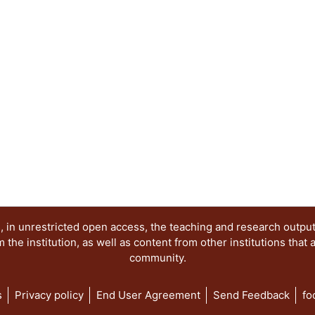
sentido, los objetivos de la presente publicació
los siguientes elementos: 1. Reconocer los proc
los movimientos sociales de protesta en México 
diversidad de expresiones en contextos de disens
ideológicos de la imagen de protesta. 3. Mantene
movimiento, la memoria y los imaginarios gener
por el uso de la imagen como herramienta comuni
Desmitificar la percepción colectiva sobre los act
contextualizar sus manifestaciones pasadas y act
ha sido abordado en distintos niveles. Por una pa
protesta, partiendo por las imágenes del movimie
mediante el reconocimiento de imágenes procede
(desde los setentas hasta la primera década del 
apuntaló la lucha democrática a varios niveles y e
lugar, al problematizar el carácter y singularidad
 in unrestricted open access, the teaching and research outpu
movimiento #YoSoy132, así como sus afluentes y 
he institution, as well as content from other institutions that 
community.
s
Privacy policy
End User Agreement
Send Feedback
fo