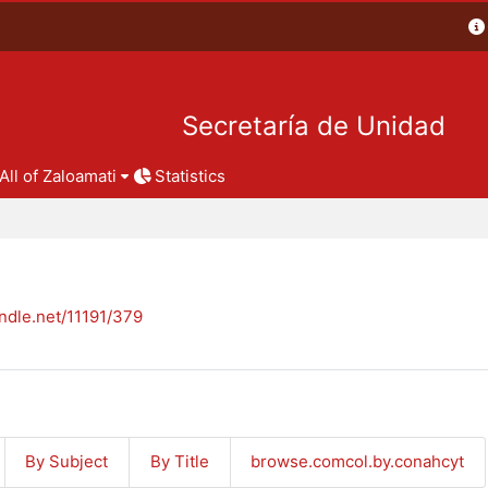
Secretaría de Unidad
All of Zaloamati
Statistics
andle.net/11191/379
By Subject
By Title
browse.comcol.by.conahcyt