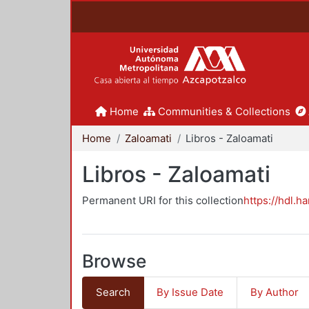
Home
Communities & Collections
Home
Zaloamati
Libros - Zaloamati
Libros - Zaloamati
Permanent URI for this collection
https://hdl.h
Browse
Search
By Issue Date
By Author