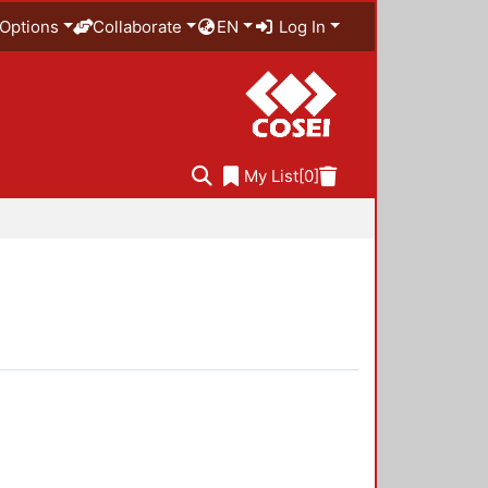
Options
Collaborate
EN
Log In
My List
[0]