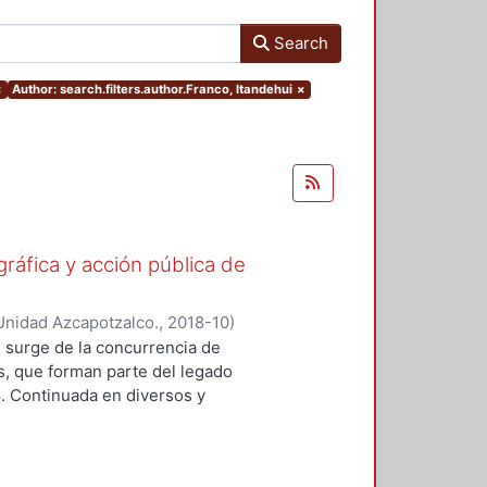
Search
×
Author: search.filters.author.Franco, Itandehui
×
gráfica y acción pública de
Unidad Azcapotzalco.
,
2018-10
)
ónica
;
Lizarazo Arias, Diego
;
Pérez
 surge de la concurrencia de
oz Trejo, Jose Othon
;
Aquino
os, que forman parte del legado
lejandro
;
Hijar Gonzalez, Cristina
;
8. Continuada en diversos y
Gritón", Antonio
;
Barrios, Jose Luis
ad de formas y modalidades de la
adas para ubicarse y prolongarse en
tre imagen y protesta. En este