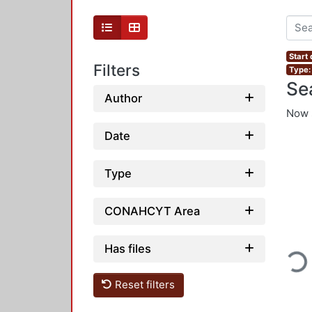
Start
Filters
Type: 
Se
Author
Now 
Date
Type
CONAHCYT Area
Loading..
Has files
Reset filters