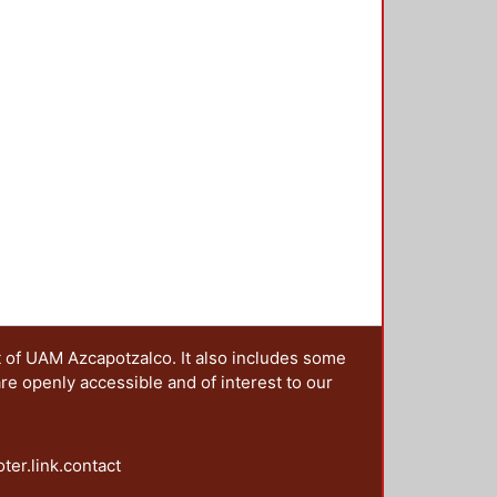
n colectiva se pueden resumir en
esos de significación generados en
desde 1968. 2. Mostrar la
o y los efectos políticos e
r viva, a cinco décadas del
acionales de ruptura acompañados
cativa y combativa. 4.
ores de la protesta y
uales. Este conjunto de objetivos
rte, al periodizar de la imagen de
nto del 68; en segundo lugar,
ntes de años de protesta social
presente siglo) en donde se
scalas territoriales; en tercer
 de las imágenes de la protesta del
t of UAM Azcapotzalco. It also includes some
proyecciones significativas.
are openly accessible and of interest to our
oter.link.contact