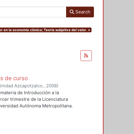
Search
r en la economía clásica; Teoría subjetiva del valor.
×
as de curso
Unidad Azcapotzalco.
,
2008
)
materia de Introducción a la
rcer trimestre de la Licenciatura
iversidad Autónoma Metropolitana.
del discurso económico en tomo al
 los de identificar las principales
an los problemas de riqueza y
el trabajo como fuente del valor en