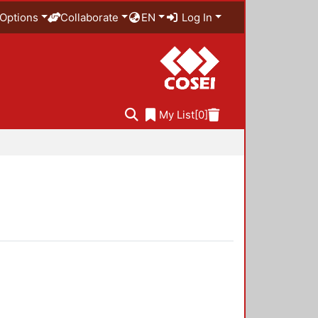
Options
Collaborate
EN
Log In
My List
[0]