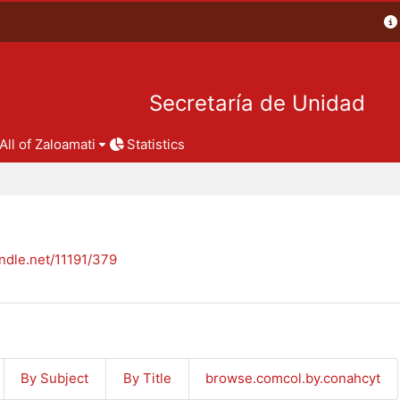
Secretaría de Unidad
All of Zaloamati
Statistics
andle.net/11191/379
By Subject
By Title
browse.comcol.by.conahcyt