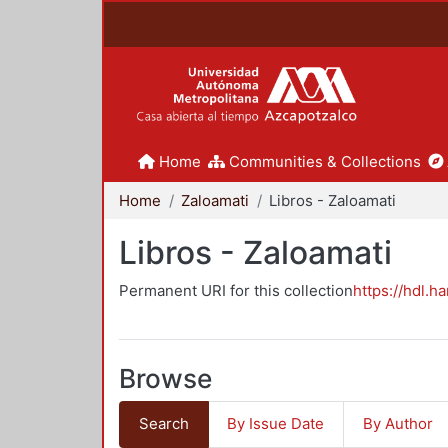
Home
Communities & Collections
Home
Zaloamati
Libros - Zaloamati
Libros - Zaloamati
Permanent URI for this collection
https://hdl.h
Browse
Search
By Issue Date
By Author