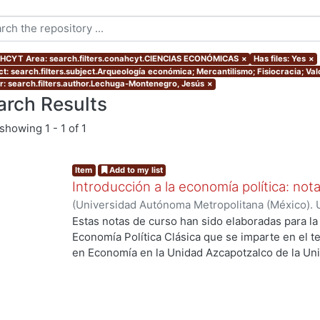
CYT Area: search.filters.conahcyt.CIENCIAS ECONÓMICAS
×
Has files: Yes
×
ct: search.filters.subject.Arqueología económica; Mercantilismo; Fisiocracia; Valo
r: search.filters.author.Lechuga-Montenegro, Jesús
×
arch Results
showing
1 - 1 of 1
Item
Add to my list
Introducción a la economía política: not
(
Universidad Autónoma Metropolitana (México). 
Lechuga-Montenegro, Jesús
Estas notas de curso han sido elaboradas para la 
Economía Política Clásica que se imparte en el te
en Economía en la Unidad Azcapotzalco de la Un
El objetivo general es analizar la construcción 
problema del valor. Los objetivos particulares son
corrientes de pensamiento económico que explic
excedente en el mercantilismo y la fisiocracia, d