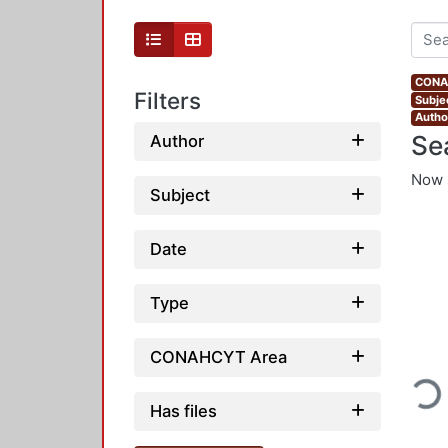
CONAH
Filters
Subje
Autho
Se
Author
Now 
Subject
Date
Type
Loading...
CONAHCYT Area
Has files