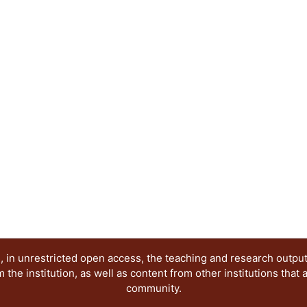
Adam Smith y David Ricardo (la economía clásica) 
economía política); y concluir con los conceptos 
la maximización del bienestar como expresión del
económica (teoría marginalista o neoclásica).
 in unrestricted open access, the teaching and research outpu
he institution, as well as content from other institutions that 
community.