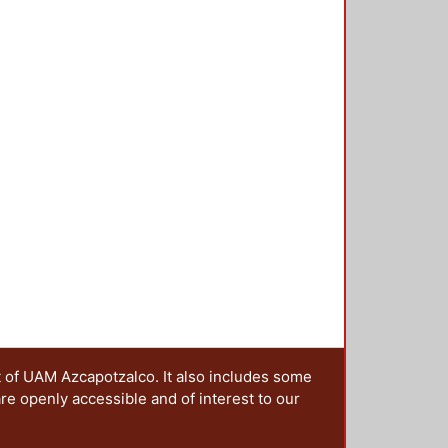
y Karl Marx (crítica de la
de utilidad como fuente del valor y
 principio de racionalidad
t of UAM Azcapotzalco. It also includes some
are openly accessible and of interest to our