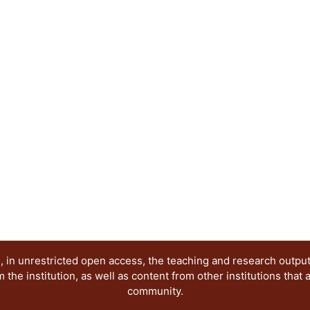
 in unrestricted open access, the teaching and research outpu
he institution, as well as content from other institutions that 
community.