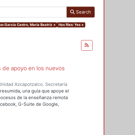
Search
hor.García Castro, María Beatriz
×
Has files: Yes
×
as de apoyo en los nuevos
nidad Azcapotzalco. Secretaría
rozco García, Paola Yatzel
;
Puga
a resumida, una guía que apoye el
es Isabel
;
Alvarado Hernández,
procesos de la enseñanza remota
acebook, G-Suite de Google,
s y los alumnos en su proceso de
 un trabajo complementario,
es enfocado en el uso de las y los