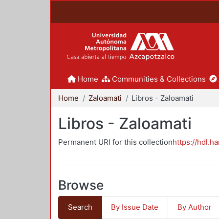
Home
Communities & Collections
Home
Zaloamati
Libros - Zaloamati
Libros - Zaloamati
Permanent URI for this collection
https://hdl.h
Browse
Search
By Issue Date
By Author