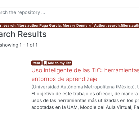
r: search.filters.author.Puga García, Merary Denny
×
Author: search.filters.aut
arch Results
showing
1 - 1 of 1
Item
Add to my list
Uso inteligente de las TIC: herramient
entornos de aprendizaje
(
Universidad Autónoma Metropolitana (México). U
Académica.
,
2021
)
García Castro, María Beatriz
;
O
El objetivo de este trabajo es ofrecer, de maner
García, Merary Denny
;
Martínez Morales, Merced
usos de las herramientas más utilizadas en los 
Alejandra
;
Tarango de la Torre, Juan Carlos
adoptadas en la UAM, Moodle del Aula Virtual, F
OpenBoard, Skipe y Zoom, enfocado al uso de la
aprendizaje. De forma adicional, se ha realizado
mostrando la utilización de las mismas aplicacion
profesores.