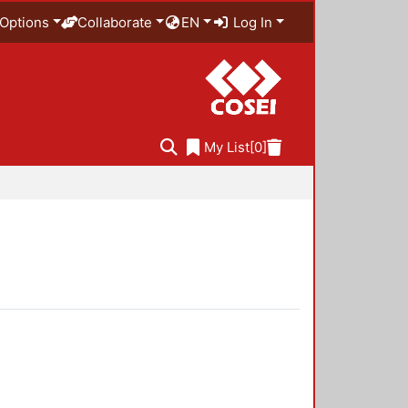
Options
Collaborate
EN
Log In
My List
[0]