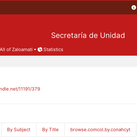
Secretaría de Unidad
All of Zaloamati
Statistics
andle.net/11191/379
By Subject
By Title
browse.comcol.by.conahcyt