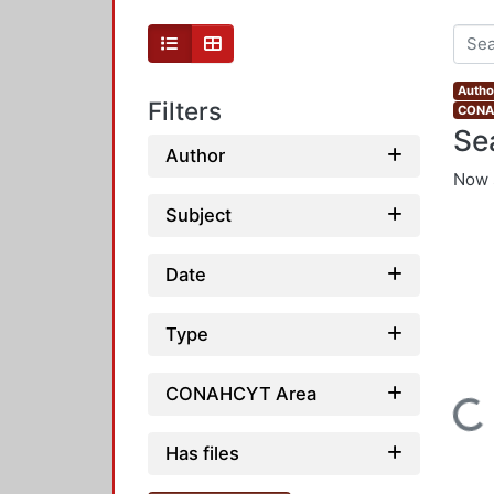
Autho
Filters
CONAH
Se
Author
Now 
Subject
Date
Type
CONAHCYT Area
Loading...
Has files