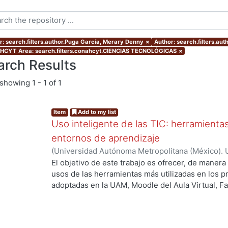
r: search.filters.author.Puga García, Merary Denny
×
Author: search.filters.aut
CYT Area: search.filters.conahcyt.CIENCIAS TECNOLÓGICAS
×
arch Results
showing
1 - 1 of 1
Item
Add to my list
Uso inteligente de las TIC: herramient
entornos de aprendizaje
(
Universidad Autónoma Metropolitana (México). U
Académica.
,
2021
)
García Castro, María Beatriz
;
O
El objetivo de este trabajo es ofrecer, de maner
García, Merary Denny
;
Martínez Morales, Merced
usos de las herramientas más utilizadas en los 
Alejandra
;
Tarango de la Torre, Juan Carlos
adoptadas en la UAM, Moodle del Aula Virtual, F
OpenBoard, Skipe y Zoom, enfocado al uso de la
aprendizaje. De forma adicional, se ha realizado
mostrando la utilización de las mismas aplicacion