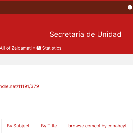
Secretaría de Unidad
All of Zaloamati
Statistics
andle.net/11191/379
By Subject
By Title
browse.comcol.by.conahcyt