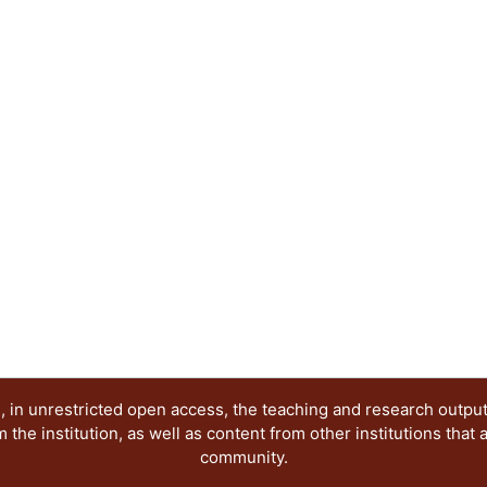
profesores.
 in unrestricted open access, the teaching and research outpu
he institution, as well as content from other institutions that 
community.