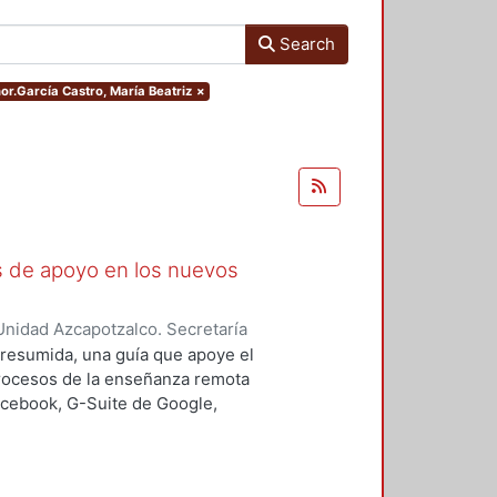
Search
hor.García Castro, María Beatriz
×
as de apoyo en los nuevos
nidad Azcapotzalco. Secretaría
rozco García, Paola Yatzel
;
Puga
a resumida, una guía que apoye el
es Isabel
;
Alvarado Hernández,
procesos de la enseñanza remota
acebook, G-Suite de Google,
s y los alumnos en su proceso de
 un trabajo complementario,
es enfocado en el uso de las y los