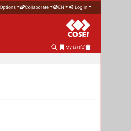
Options
Collaborate
EN
Log In
My List
[0]