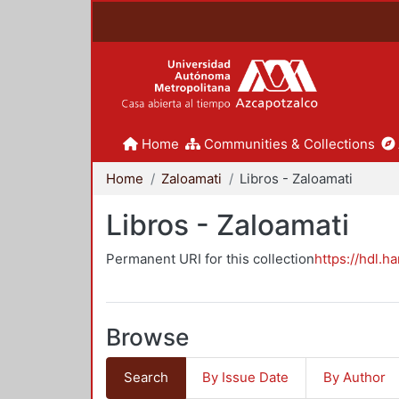
Home
Communities & Collections
Home
Zaloamati
Libros - Zaloamati
Libros - Zaloamati
Permanent URI for this collection
https://hdl.h
Browse
Search
By Issue Date
By Author