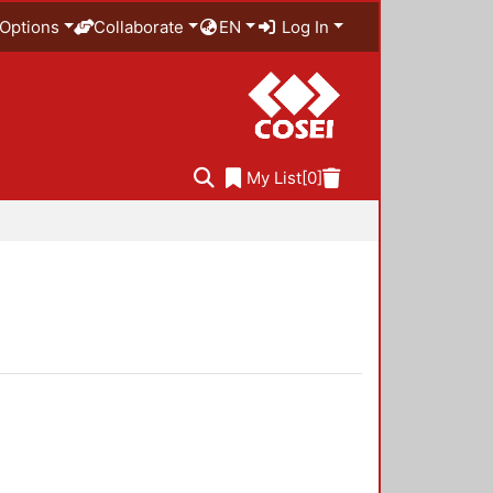
Options
Collaborate
EN
Log In
My List
[0]