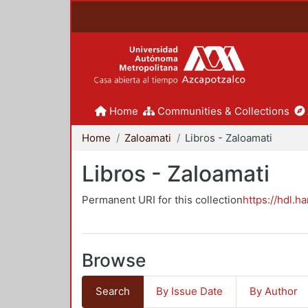
Home
Communities & Collections
Home
Zaloamati
Libros - Zaloamati
Libros - Zaloamati
Permanent URI for this collection
https://hdl.h
Browse
Search
By Issue Date
By Author