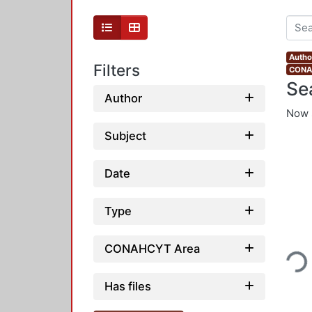
Autho
Filters
CONAH
Se
Author
Now 
Subject
Date
Type
Loading...
CONAHCYT Area
Has files