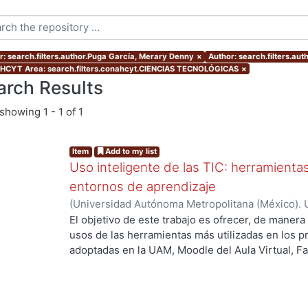
r: search.filters.author.Puga García, Merary Denny
×
Author: search.filters.au
CYT Area: search.filters.conahcyt.CIENCIAS TECNOLÓGICAS
×
arch Results
showing
1 - 1 of 1
Item
Add to my list
Uso inteligente de las TIC: herramient
entornos de aprendizaje
(
Universidad Autónoma Metropolitana (México). U
Académica.
,
2021
)
García Castro, María Beatriz
;
O
El objetivo de este trabajo es ofrecer, de maner
García, Merary Denny
;
Martínez Morales, Merced
usos de las herramientas más utilizadas en los 
Alejandra
;
Tarango de la Torre, Juan Carlos
adoptadas en la UAM, Moodle del Aula Virtual, F
OpenBoard, Skipe y Zoom, enfocado al uso de la
aprendizaje. De forma adicional, se ha realizado
mostrando la utilización de las mismas aplicacion