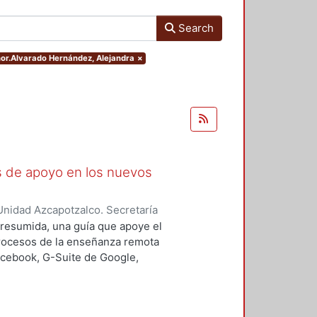
Search
thor.Alvarado Hernández, Alejandra
×
as de apoyo en los nuevos
nidad Azcapotzalco. Secretaría
rozco García, Paola Yatzel
;
Puga
a resumida, una guía que apoye el
es Isabel
;
Alvarado Hernández,
procesos de la enseñanza remota
acebook, G-Suite de Google,
s y los alumnos en su proceso de
 un trabajo complementario,
es enfocado en el uso de las y los