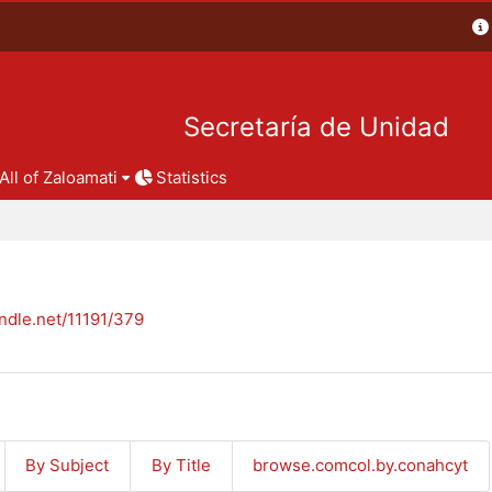
Secretaría de Unidad
All of Zaloamati
Statistics
andle.net/11191/379
By Subject
By Title
browse.comcol.by.conahcyt