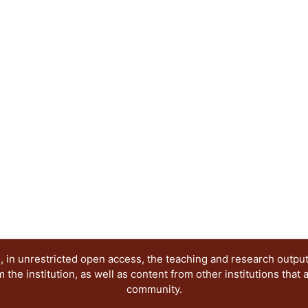
profesores.
 in unrestricted open access, the teaching and research outpu
he institution, as well as content from other institutions that 
community.