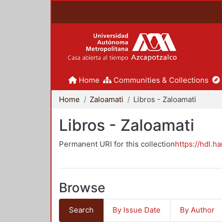
Home
Communities & Collections
Home
Zaloamati
Libros - Zaloamati
Libros - Zaloamati
Permanent URI for this collection
https://hdl.h
Browse
Search
By Issue Date
By Author