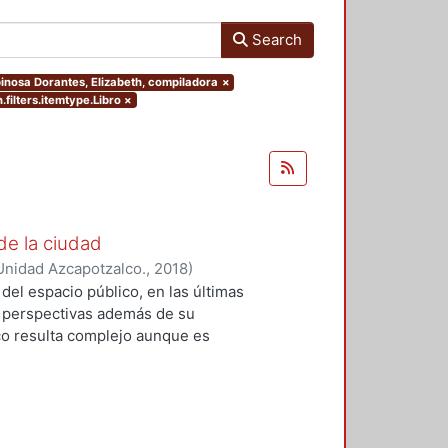
Search
pinosa Dorantes, Elizabeth, compiladora
×
.filters.itemtype.Libro
×
de la ciudad
Unidad Azcapotzalco.
,
2018
)
rid
;
Espinosa Dorantes, Elizabeth,
del espacio público, en las últimas
 perspectivas además de su
ico resulta complejo aunque es
 los espacios físicos y sociales,
o del espacio público como un
entales referidas principalmente a
tectónico. Con base a estas
n esta edición se ubican en cuatro