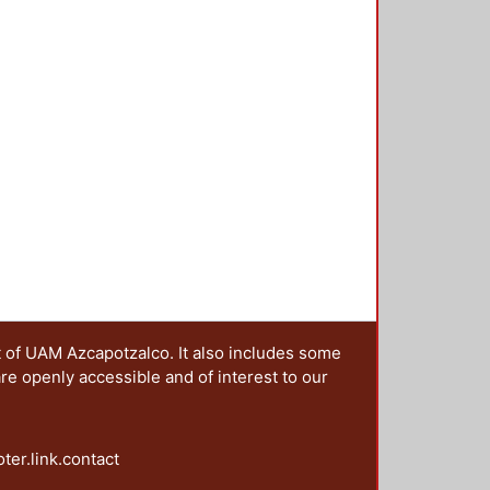
rbano contemporáneo” se plantea,
espacio público había sido el
 eje de su organización y el
ontrario, en el espacio urbano
do y homogéneo. 2) “Modos de
dera el ¿cómo? y el ¿por qué? del
ión y su uso construyen su
ede tener significados diversos
n y uso. 3) “Espacio público
 y la ciudad de redes”, se
mo fragmento, lo cual exige un
de se articulen los espacios
on relaciones físicas sino
 internacionales en las políticas
t of UAM Azcapotzalco. It also includes some
 políticas, estrategias y
are openly accessible and of interest to our
rcan tendencias en las
oter.link.contact