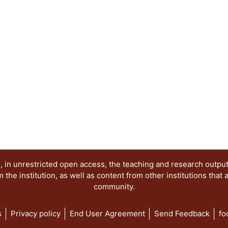
capítulos. 1) “El espacio público en el ámbito u
como premisa relevante, que con anterioridad el 
principal soporte de la identidad de la ciudad, el
articulador del espacio construido y que por el c
contemporáneo este tipo de espacio es indefini
aproximación al análisis de lo público”, se consi
uso de los espacios públicos y como la apropiac
significado. Es decir, como el espacio público pu
que se manifiestan en las prácticas de apropiació
contemporáneo: entre la ciudad de los fragmentos
presentan características del espacio público co
nuevo esquema de estructura de la ciudad en don
urbanos, y por tanto el espacio público, no solo c
buscando la integración funcional. 4) “Tendencias
 in unrestricted open access, the teaching and research outpu
de intervención en el espacio público”, se abordan
he institution, as well as content from other institutions that 
proyectos específicos de espacio público que ma
community.
manifestaciones del fenómeno urbano.
s
Privacy policy
End User Agreement
Send Feedback
fo