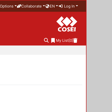
Options
Collaborate
EN
Log In
My List
[0]