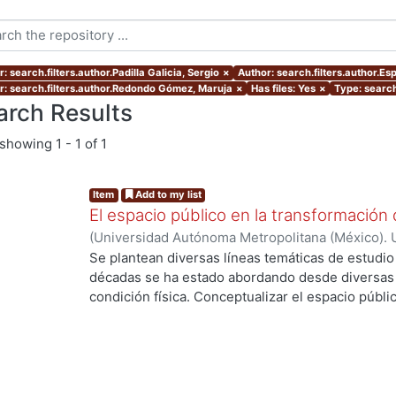
: search.filters.author.Padilla Galicia, Sergio
×
Author: search.filters.author.Es
r: search.filters.author.Redondo Gómez, Maruja
×
Has files: Yes
×
Type: search
arch Results
showing
1 - 1 of 1
Item
Add to my list
El espacio público en la transformación 
(
Universidad Autónoma Metropolitana (México). 
Redondo Gómez, Maruja
;
Petzold Rodríguez, Ast
Se plantean diversas líneas temáticas de estudio 
compiladora
;
Padilla Galicia, Sergio
décadas se ha estado abordando desde diversas
condición física. Conceptualizar el espacio públ
incuestionable su importancia en la producción de
..
por tanto se esboza el aspecto interdisciplinari
ingrediente de la estructuración de ideas fundam
la producción del espacio, ya sea urbano o arqui
perspectivas los trabajos que se han compilado e