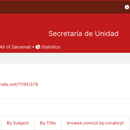
Secretaría de Unidad
All of Zaloamati
Statistics
andle.net/11191/379
By Subject
By Title
browse.comcol.by.conahcyt