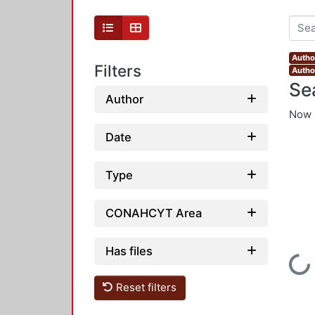
Author
Filters
Autho
Se
Author
Now 
Date
Type
CONAHCYT Area
Has files
Loading.
Reset filters