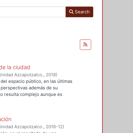
Search
de la ciudad
Unidad Azcapotzalco.
,
2018
)
rid
;
Espinosa Dorantes, Elizabeth,
del espacio público, en las últimas
 perspectivas además de su
ico resulta complejo aunque es
 los espacios físicos y sociales,
o del espacio público como un
entales referidas principalmente a
ación
tectónico. Con base a estas
Unidad Azcapotzalco.
,
2016-12
)
n esta edición se ubican en cuatro