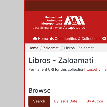
Home
Communities & Collections
Home
Zaloamati
Libros - Zaloamati
Libros - Zaloamati
Permanent URI for this collection
https://hdl.h
Browse
Search
By Issue Date
By Author