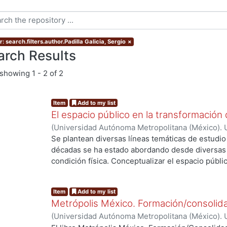
: search.filters.author.Padilla Galicia, Sergio
×
arch Results
showing
1 - 2 of 2
Item
Add to my list
El espacio público en la transformación 
(
Universidad Autónoma Metropolitana (México). 
Redondo Gómez, Maruja
;
Petzold Rodríguez, Ast
Se plantean diversas líneas temáticas de estudio 
compiladora
;
Padilla Galicia, Sergio
décadas se ha estado abordando desde diversas
condición física. Conceptualizar el espacio públ
incuestionable su importancia en la producción de
por tanto se esboza el aspecto interdisciplinari
Item
Add to my list
ingrediente de la estructuración de ideas fundam
Metrópolis México. Formación/consolid
la producción del espacio, ya sea urbano o arqui
(
Universidad Autónoma Metropolitana (México). 
perspectivas los trabajos que se han compilado e