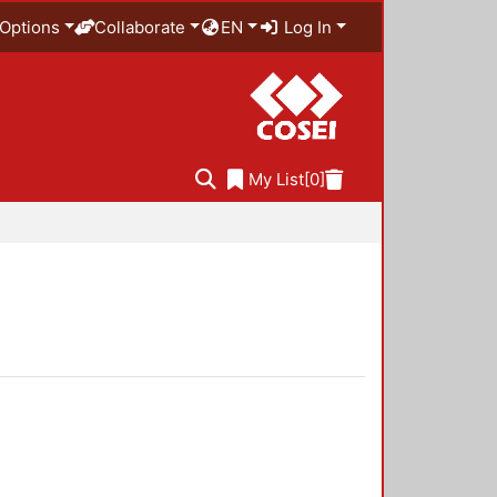
Options
Collaborate
EN
Log In
My List
[0]