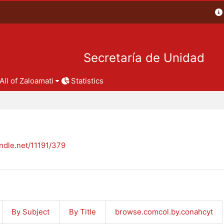
Secretaría de Unidad
All of Zaloamati
Statistics
andle.net/11191/379
By Subject
By Title
browse.comcol.by.conahcyt