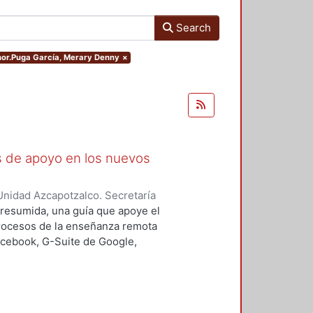
Search
thor.Puga García, Merary Denny
×
as de apoyo en los nuevos
nidad Azcapotzalco. Secretaría
rozco García, Paola Yatzel
;
Puga
a resumida, una guía que apoye el
es Isabel
;
Alvarado Hernández,
procesos de la enseñanza remota
acebook, G-Suite de Google,
s y los alumnos en su proceso de
 un trabajo complementario,
es enfocado en el uso de las y los