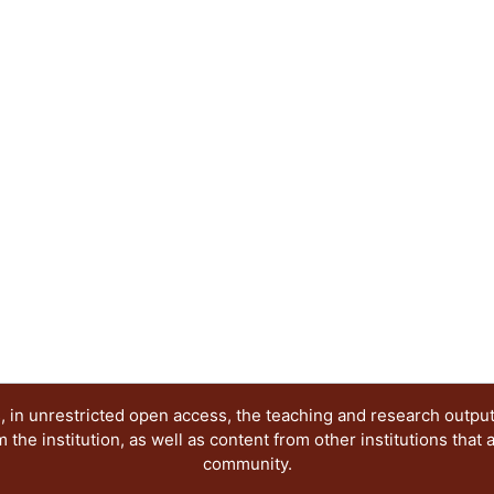
 in unrestricted open access, the teaching and research outpu
he institution, as well as content from other institutions that 
community.