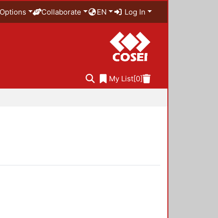
Options
Collaborate
EN
Log In
My List
[0]