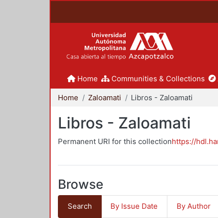
Home
Communities & Collections
Home
Zaloamati
Libros - Zaloamati
Libros - Zaloamati
Permanent URI for this collection
https://hdl.h
Browse
Search
By Issue Date
By Author