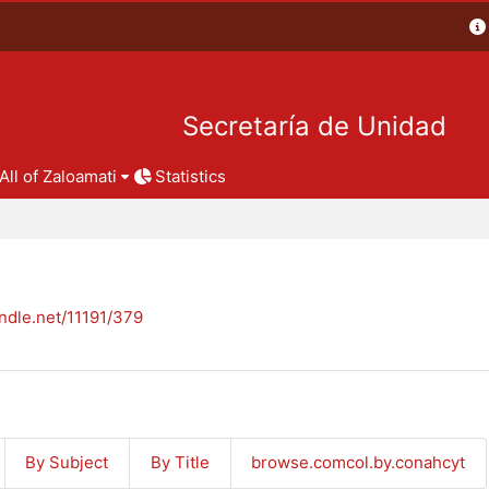
Secretaría de Unidad
All of Zaloamati
Statistics
andle.net/11191/379
By Subject
By Title
browse.comcol.by.conahcyt