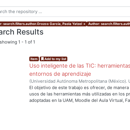
r: search.filters.author.Orozco García, Paola Yatzel
×
Author: search.filters.au
arch Results
showing
1 - 1 of 1
Item
Add to my list
Uso inteligente de las TIC: herramient
entornos de aprendizaje
(
Universidad Autónoma Metropolitana (México). U
Académica.
,
2021
)
García Castro, María Beatriz
;
O
El objetivo de este trabajo es ofrecer, de maner
García, Merary Denny
;
Martínez Morales, Merced
usos de las herramientas más utilizadas en los 
Alejandra
;
Tarango de la Torre, Juan Carlos
adoptadas en la UAM, Moodle del Aula Virtual, F
OpenBoard, Skipe y Zoom, enfocado al uso de la
aprendizaje. De forma adicional, se ha realizado
mostrando la utilización de las mismas aplicacion
profesores.