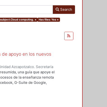
Search
s.subject.Cloud computing.
×
Has files: Yes
×
as de apoyo en los nuevos
nidad Azcapotzalco. Secretaría
rozco García, Paola Yatzel
;
Puga
a resumida, una guía que apoye el
es Isabel
;
Alvarado Hernández,
procesos de la enseñanza remota
acebook, G-Suite de Google,
s y los alumnos en su proceso de
 un trabajo complementario,
es enfocado en el uso de las y los