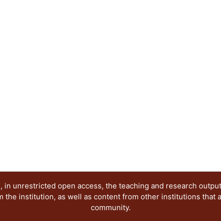
 in unrestricted open access, the teaching and research outpu
he institution, as well as content from other institutions that 
community.