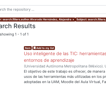
r: search.filters.author.Alvarado Hernández, Alejandra
×
Subject: search.filter
arch Results
showing
1 - 1 of 1
Item
Add to my list
Uso inteligente de las TIC: herramient
entornos de aprendizaje
(
Universidad Autónoma Metropolitana (México). U
Académica.
,
2021
)
García Castro, María Beatriz
;
O
El objetivo de este trabajo es ofrecer, de maner
García, Merary Denny
;
Martínez Morales, Merced
usos de las herramientas más utilizadas en los 
ng...
Alejandra
;
Tarango de la Torre, Juan Carlos
adoptadas en la UAM, Moodle del Aula Virtual, F
OpenBoard, Skipe y Zoom, enfocado al uso de la
aprendizaje. De forma adicional, se ha realizado
mostrando la utilización de las mismas aplicacion
profesores.