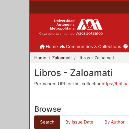
Home
Communities & Collections
Home
Zaloamati
Libros - Zaloamati
Libros - Zaloamati
Permanent URI for this collection
https://hdl.h
Browse
Search
By Issue Date
By Author