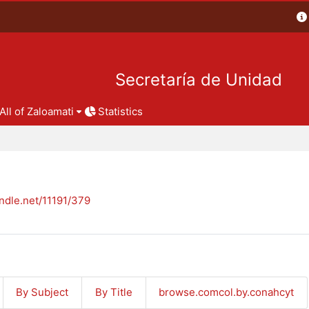
Secretaría de Unidad
All of Zaloamati
Statistics
andle.net/11191/379
By Subject
By Title
browse.comcol.by.conahcyt