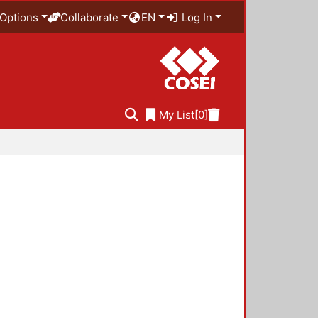
Options
Collaborate
EN
Log In
My List
[0]