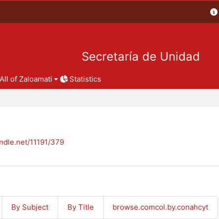
Secretaría de Unidad
All of Zaloamati
Statistics
andle.net/11191/379
By Subject
By Title
browse.comcol.by.conahcyt