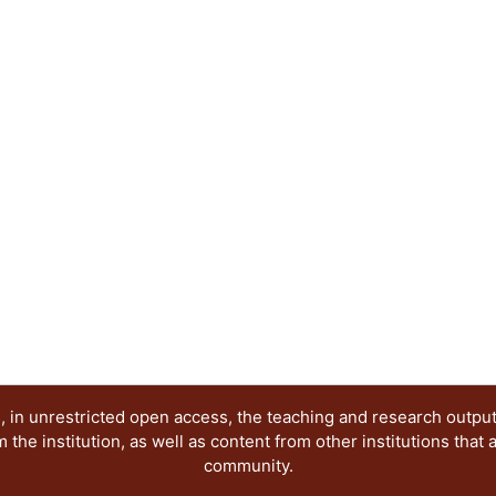
profesores.
 in unrestricted open access, the teaching and research outpu
he institution, as well as content from other institutions that 
community.