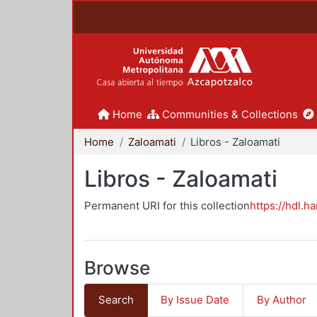
Home
Communities & Collections
Home
Zaloamati
Libros - Zaloamati
Libros - Zaloamati
Permanent URI for this collection
https://hdl.h
Browse
Search
By Issue Date
By Author