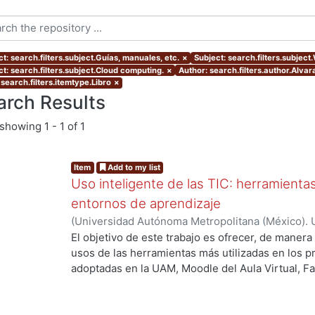
t: search.filters.subject.Guías, manuales, etc.
×
Subject: search.filters.subject
ct: search.filters.subject.Cloud computing.
×
Author: search.filters.author.Alva
search.filters.itemtype.Libro
×
arch Results
showing
1 - 1 of 1
Item
Add to my list
Uso inteligente de las TIC: herramient
entornos de aprendizaje
(
Universidad Autónoma Metropolitana (México). U
Académica.
,
2021
)
García Castro, María Beatriz
;
O
El objetivo de este trabajo es ofrecer, de maner
García, Merary Denny
;
Martínez Morales, Merced
usos de las herramientas más utilizadas en los 
Alejandra
;
Tarango de la Torre, Juan Carlos
adoptadas en la UAM, Moodle del Aula Virtual, F
OpenBoard, Skipe y Zoom, enfocado al uso de la
aprendizaje. De forma adicional, se ha realizado
mostrando la utilización de las mismas aplicacion