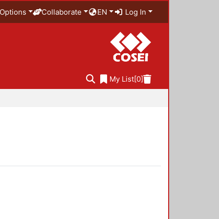
Options
Collaborate
EN
Log In
My List
[0]