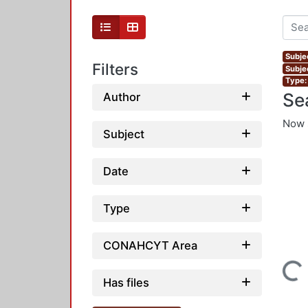
Subjec
Filters
Subje
Type: 
Se
Author
Now 
Subject
Date
Type
CONAHCYT Area
Loading...
Has files