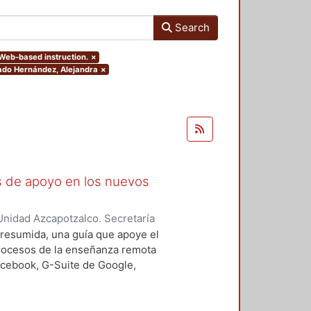
Search
.Web-based instruction.
×
rado Hernández, Alejandra
×
as de apoyo en los nuevos
nidad Azcapotzalco. Secretaría
rozco García, Paola Yatzel
;
Puga
a resumida, una guía que apoye el
es Isabel
;
Alvarado Hernández,
procesos de la enseñanza remota
acebook, G-Suite de Google,
s y los alumnos en su proceso de
 un trabajo complementario,
es enfocado en el uso de las y los