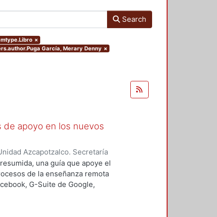
Search
temtype.Libro
×
ters.author.Puga García, Merary Denny
×
as de apoyo en los nuevos
nidad Azcapotzalco. Secretaría
rozco García, Paola Yatzel
;
Puga
a resumida, una guía que apoye el
es Isabel
;
Alvarado Hernández,
procesos de la enseñanza remota
acebook, G-Suite de Google,
s y los alumnos en su proceso de
 un trabajo complementario,
es enfocado en el uso de las y los