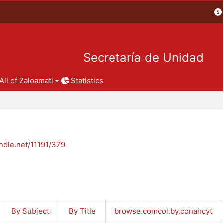
Secretaría de Unidad
All of Zaloamati
Statistics
andle.net/11191/379
By Subject
By Title
browse.comcol.by.conahcyt