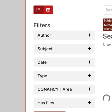
Subje
Filters
Autho
Start
Se
Author
Now 
Subject
Date
Type
CONAHCYT Area
Loading...
Has files