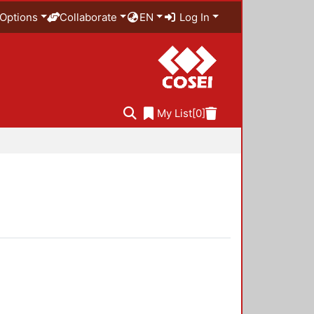
Options
Collaborate
EN
Log In
My List
[0]