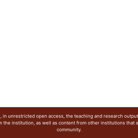
profesores.
 in unrestricted open access, the teaching and research outpu
he institution, as well as content from other institutions that 
community.