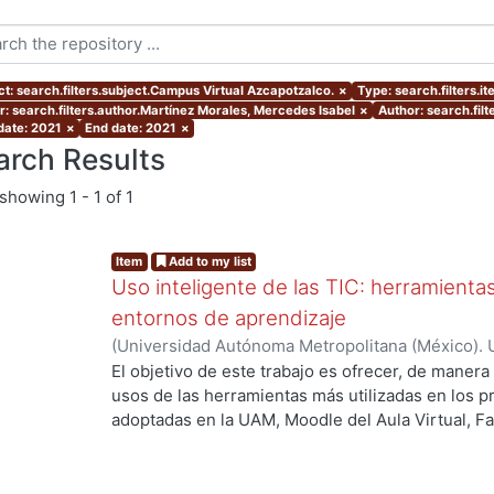
ct: search.filters.subject.Campus Virtual Azcapotzalco.
×
Type: search.filters.i
r: search.filters.author.Martínez Morales, Mercedes Isabel
×
Author: search.fil
 date: 2021
×
End date: 2021
×
arch Results
showing
1 - 1 of 1
Item
Add to my list
Uso inteligente de las TIC: herramient
entornos de aprendizaje
(
Universidad Autónoma Metropolitana (México). U
Académica.
,
2021
)
García Castro, María Beatriz
;
O
El objetivo de este trabajo es ofrecer, de maner
García, Merary Denny
;
Martínez Morales, Merced
usos de las herramientas más utilizadas en los 
Alejandra
;
Tarango de la Torre, Juan Carlos
adoptadas en la UAM, Moodle del Aula Virtual, F
OpenBoard, Skipe y Zoom, enfocado al uso de la
aprendizaje. De forma adicional, se ha realizado
mostrando la utilización de las mismas aplicacion