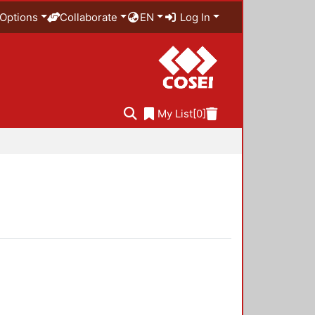
Options
Collaborate
EN
Log In
My List
[0]