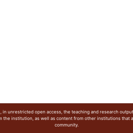
 in unrestricted open access, the teaching and research outpu
he institution, as well as content from other institutions that 
community.