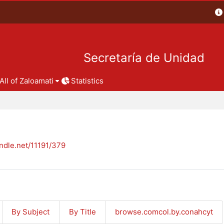
Secretaría de Unidad
All of Zaloamati
Statistics
andle.net/11191/379
By Subject
By Title
browse.comcol.by.conahcyt