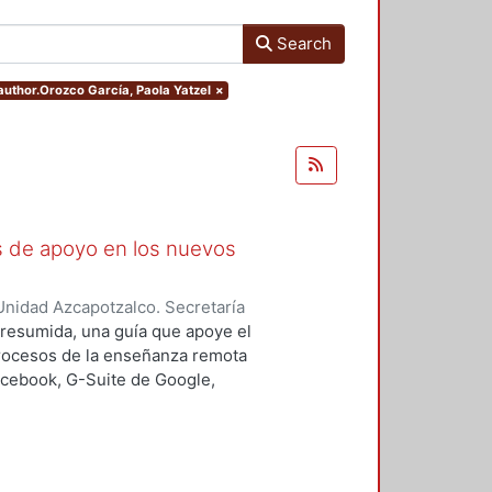
Search
.author.Orozco García, Paola Yatzel
×
as de apoyo en los nuevos
nidad Azcapotzalco. Secretaría
rozco García, Paola Yatzel
;
Puga
a resumida, una guía que apoye el
es Isabel
;
Alvarado Hernández,
procesos de la enseñanza remota
acebook, G-Suite de Google,
s y los alumnos en su proceso de
 un trabajo complementario,
es enfocado en el uso de las y los