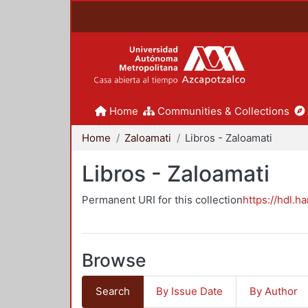
Home
Communities & Collections
Home
Zaloamati
Libros - Zaloamati
Libros - Zaloamati
Permanent URI for this collection
https://hdl.h
Browse
Search
By Issue Date
By Author