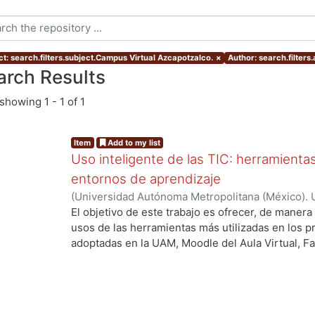
ct: search.filters.subject.Campus Virtual Azcapotzalco.
×
Author: search.filters
arch Results
showing
1 - 1 of 1
Item
Add to my list
Uso inteligente de las TIC: herramient
entornos de aprendizaje
(
Universidad Autónoma Metropolitana (México). U
Académica.
,
2021
)
García Castro, María Beatriz
;
O
El objetivo de este trabajo es ofrecer, de maner
García, Merary Denny
;
Martínez Morales, Merced
usos de las herramientas más utilizadas en los 
Alejandra
;
Tarango de la Torre, Juan Carlos
adoptadas en la UAM, Moodle del Aula Virtual, F
OpenBoard, Skipe y Zoom, enfocado al uso de la
aprendizaje. De forma adicional, se ha realizado
mostrando la utilización de las mismas aplicacion
profesores.