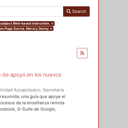
Search
s.subject.Web-based instruction.
×
thor.Puga García, Merary Denny
×
as de apoyo en los nuevos
nidad Azcapotzalco. Secretaría
rozco García, Paola Yatzel
;
Puga
a resumida, una guía que apoye el
es Isabel
;
Alvarado Hernández,
procesos de la enseñanza remota
acebook, G-Suite de Google,
s y los alumnos en su proceso de
 un trabajo complementario,
es enfocado en el uso de las y los