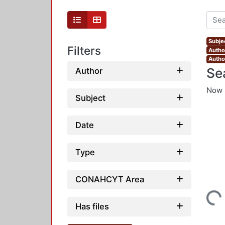
Subje
Filters
Autho
Autho
Se
Author
Now 
Subject
Date
Type
CONAHCYT Area
Loading...
Has files