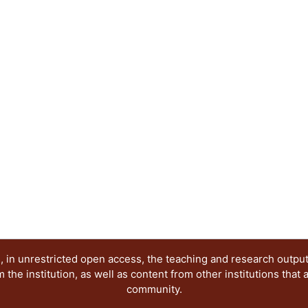
profesores.
 in unrestricted open access, the teaching and research outpu
he institution, as well as content from other institutions that 
community.