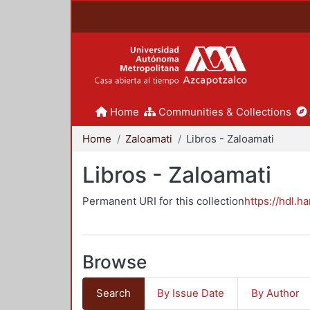
Home
Communities & Collections
Home
Zaloamati
Libros - Zaloamati
Libros - Zaloamati
Permanent URI for this collection
https://hdl.h
Browse
Search
By Issue Date
By Author