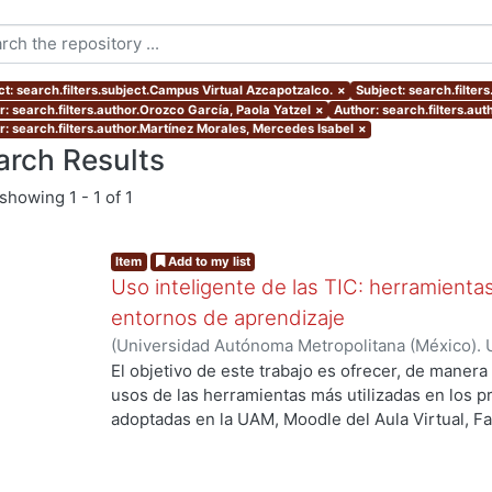
ct: search.filters.subject.Campus Virtual Azcapotzalco.
×
Subject: search.filter
r: search.filters.author.Orozco García, Paola Yatzel
×
Author: search.filters.au
r: search.filters.author.Martínez Morales, Mercedes Isabel
×
arch Results
showing
1 - 1 of 1
Item
Add to my list
Uso inteligente de las TIC: herramient
entornos de aprendizaje
(
Universidad Autónoma Metropolitana (México). U
Académica.
,
2021
)
García Castro, María Beatriz
;
O
El objetivo de este trabajo es ofrecer, de maner
García, Merary Denny
;
Martínez Morales, Merced
usos de las herramientas más utilizadas en los 
Alejandra
;
Tarango de la Torre, Juan Carlos
adoptadas en la UAM, Moodle del Aula Virtual, F
OpenBoard, Skipe y Zoom, enfocado al uso de la
aprendizaje. De forma adicional, se ha realizado
mostrando la utilización de las mismas aplicacion