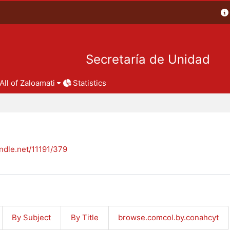
Secretaría de Unidad
All of Zaloamati
Statistics
andle.net/11191/379
By Subject
By Title
browse.comcol.by.conahcyt