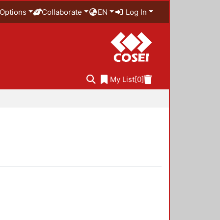
Options
Collaborate
EN
Log In
My List
[0]