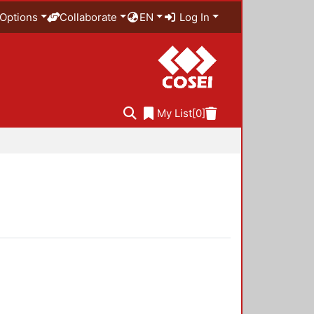
Options
Collaborate
EN
Log In
My List
[0]