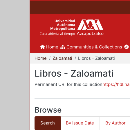
Home
Communities & Collections
Home
Zaloamati
Libros - Zaloamati
Libros - Zaloamati
Permanent URI for this collection
https://hdl.h
Browse
Search
By Issue Date
By Author