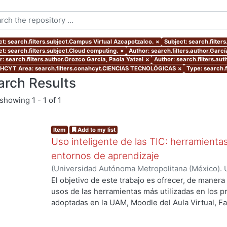
ct: search.filters.subject.Campus Virtual Azcapotzalco.
×
Subject: search.filter
ct: search.filters.subject.Cloud computing.
×
Author: search.filters.author.Garcí
r: search.filters.author.Orozco García, Paola Yatzel
×
Author: search.filters.au
CYT Area: search.filters.conahcyt.CIENCIAS TECNOLÓGICAS
×
Type: search.f
arch Results
showing
1 - 1 of 1
Item
Add to my list
Uso inteligente de las TIC: herramient
entornos de aprendizaje
(
Universidad Autónoma Metropolitana (México). U
Académica.
,
2021
)
García Castro, María Beatriz
;
O
El objetivo de este trabajo es ofrecer, de maner
García, Merary Denny
;
Martínez Morales, Merced
usos de las herramientas más utilizadas en los 
Alejandra
;
Tarango de la Torre, Juan Carlos
adoptadas en la UAM, Moodle del Aula Virtual, F
OpenBoard, Skipe y Zoom, enfocado al uso de la
aprendizaje. De forma adicional, se ha realizado