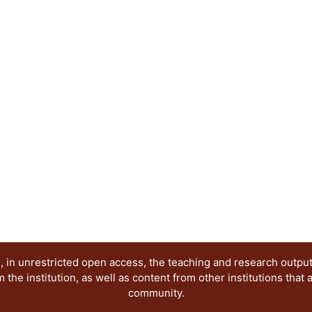
mostrando la utilización de las mismas aplicacion
profesores.
 in unrestricted open access, the teaching and research outpu
he institution, as well as content from other institutions that 
community.