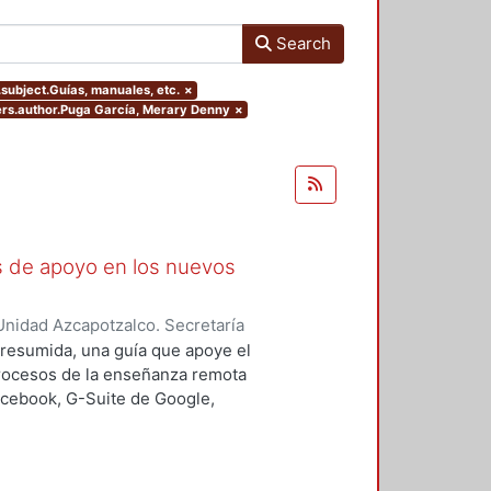
Search
s.subject.Guías, manuales, etc.
×
ters.author.Puga García, Merary Denny
×
as de apoyo en los nuevos
nidad Azcapotzalco. Secretaría
rozco García, Paola Yatzel
;
Puga
a resumida, una guía que apoye el
es Isabel
;
Alvarado Hernández,
procesos de la enseñanza remota
acebook, G-Suite de Google,
s y los alumnos en su proceso de
 un trabajo complementario,
es enfocado en el uso de las y los