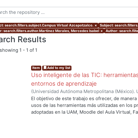
ct: search.filters.subject.Campus Virtual Azcapotzalco.
×
Subject: search.filter
r: search.filters.author.Martínez Morales, Mercedes Isabel
×
Author: search.fil
arch Results
showing
1 - 1 of 1
Item
Add to my list
Uso inteligente de las TIC: herramient
entornos de aprendizaje
(
Universidad Autónoma Metropolitana (México). U
Académica.
,
2021
)
García Castro, María Beatriz
;
O
El objetivo de este trabajo es ofrecer, de maner
García, Merary Denny
;
Martínez Morales, Merced
usos de las herramientas más utilizadas en los 
Alejandra
;
Tarango de la Torre, Juan Carlos
adoptadas en la UAM, Moodle del Aula Virtual, F
OpenBoard, Skipe y Zoom, enfocado al uso de la
aprendizaje. De forma adicional, se ha realizado
mostrando la utilización de las mismas aplicacion