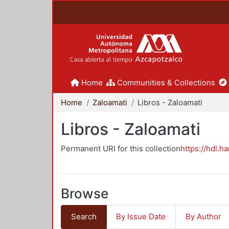
Home
Communities & Collections
Home
Zaloamati
Libros - Zaloamati
Libros - Zaloamati
Permanent URI for this collection
https://hdl.h
Browse
Search
By Issue Date
By Author