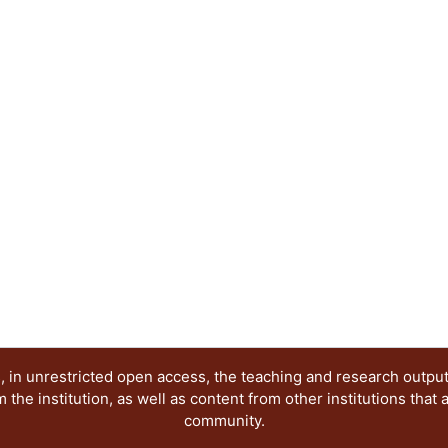
profesores.
 in unrestricted open access, the teaching and research outpu
he institution, as well as content from other institutions that 
community.