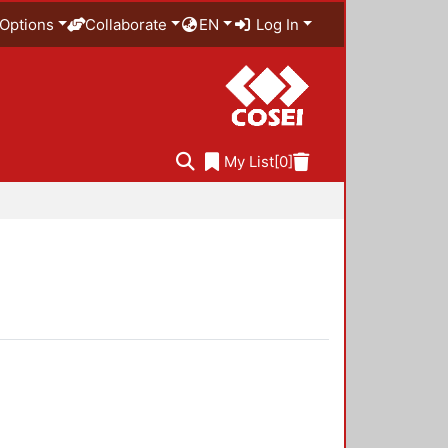
Options
Collaborate
EN
Log In
My List
[0]