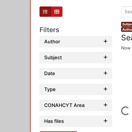
Subje
Filters
Autho
Se
Author
Now 
Subject
Date
Type
CONAHCYT Area
Loading...
Has files