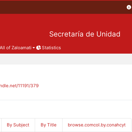
Secretaría de Unidad
All of Zaloamati
Statistics
andle.net/11191/379
By Subject
By Title
browse.comcol.by.conahcyt