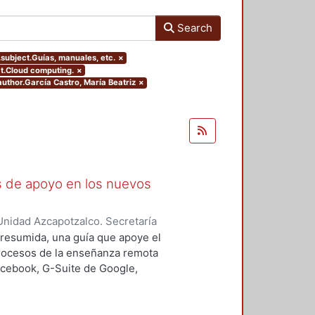
Search
s.subject.Guías, manuales, etc.
×
ct.Cloud computing.
×
.author.García Castro, María Beatriz
×
as de apoyo en los nuevos
nidad Azcapotzalco. Secretaría
rozco García, Paola Yatzel
;
Puga
a resumida, una guía que apoye el
es Isabel
;
Alvarado Hernández,
procesos de la enseñanza remota
acebook, G-Suite de Google,
s y los alumnos en su proceso de
 un trabajo complementario,
es enfocado en el uso de las y los