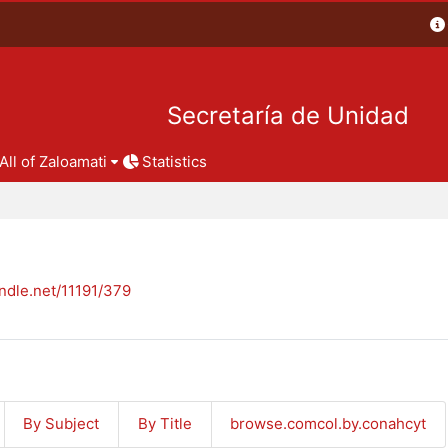
Secretaría de Unidad
All of Zaloamati
Statistics
andle.net/11191/379
By Subject
By Title
browse.comcol.by.conahcyt