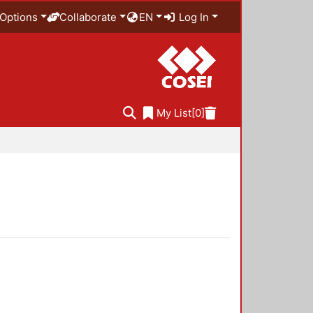
Options
Collaborate
EN
Log In
My List
[0]