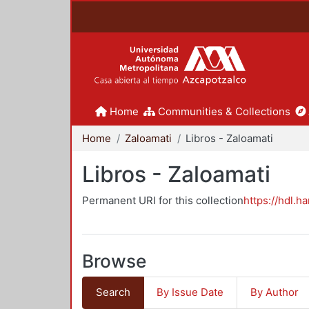
Home
Communities & Collections
Home
Zaloamati
Libros - Zaloamati
Libros - Zaloamati
Permanent URI for this collection
https://hdl.h
Browse
Search
By Issue Date
By Author