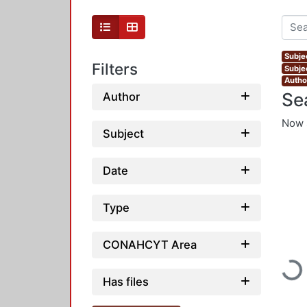
Subje
Filters
Subje
Autho
Se
Author
Now 
Subject
Date
Type
CONAHCYT Area
Loadi
Has files