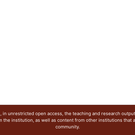
profesores.
 in unrestricted open access, the teaching and research outpu
he institution, as well as content from other institutions that 
community.