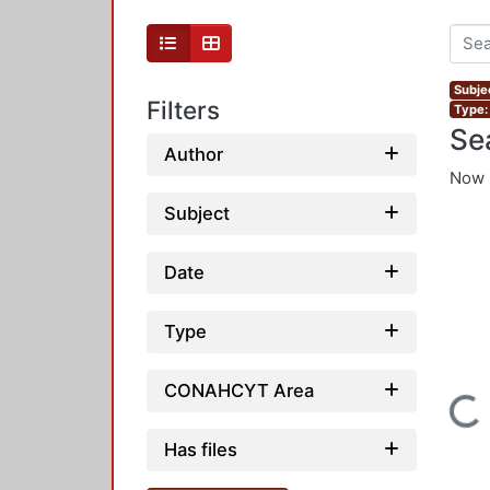
Subje
Filters
Type: 
Se
Author
Now 
Subject
Date
Type
CONAHCYT Area
Loading...
Has files