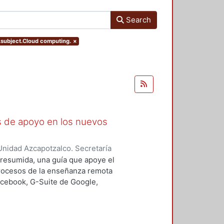
Search
s.subject.Cloud computing.
×
as de apoyo en los nuevos
nidad Azcapotzalco. Secretaría
rozco García, Paola Yatzel
;
Puga
a resumida, una guía que apoye el
es Isabel
;
Alvarado Hernández,
procesos de la enseñanza remota
acebook, G-Suite de Google,
s y los alumnos en su proceso de
 un trabajo complementario,
es enfocado en el uso de las y los