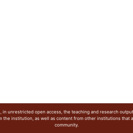
profesores.
 in unrestricted open access, the teaching and research outpu
he institution, as well as content from other institutions that 
community.