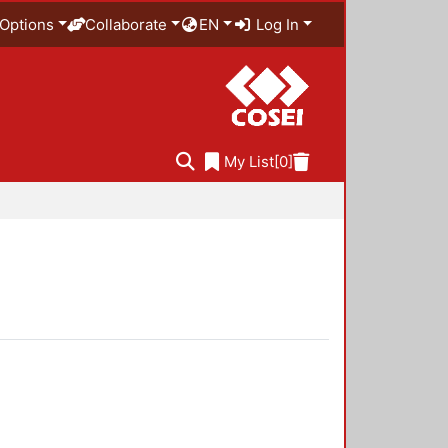
Options
Collaborate
EN
Log In
My List
[0]