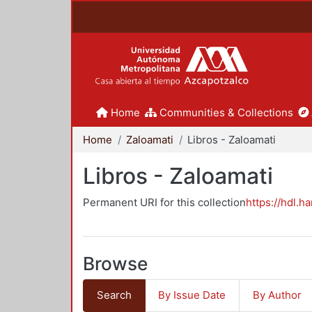
Home
Communities & Collections
Home
Zaloamati
Libros - Zaloamati
Libros - Zaloamati
Permanent URI for this collection
https://hdl.h
Browse
Search
By Issue Date
By Author