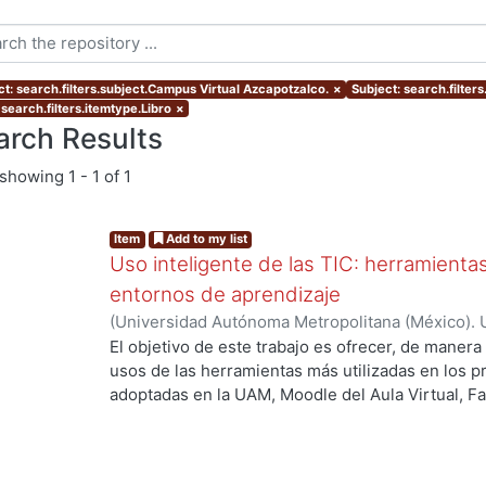
ct: search.filters.subject.Campus Virtual Azcapotzalco.
×
Subject: search.filter
search.filters.itemtype.Libro
×
arch Results
showing
1 - 1 of 1
Item
Add to my list
Uso inteligente de las TIC: herramient
entornos de aprendizaje
(
Universidad Autónoma Metropolitana (México). U
Académica.
,
2021
)
García Castro, María Beatriz
;
O
El objetivo de este trabajo es ofrecer, de maner
García, Merary Denny
;
Martínez Morales, Merced
usos de las herramientas más utilizadas en los 
Alejandra
;
Tarango de la Torre, Juan Carlos
adoptadas en la UAM, Moodle del Aula Virtual, F
OpenBoard, Skipe y Zoom, enfocado al uso de la
aprendizaje. De forma adicional, se ha realizado
mostrando la utilización de las mismas aplicacion