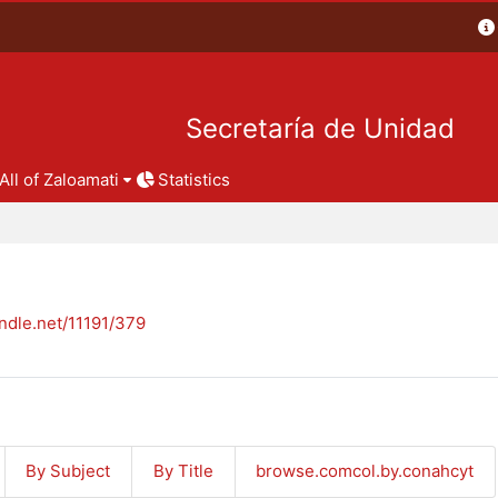
Secretaría de Unidad
All of Zaloamati
Statistics
andle.net/11191/379
By Subject
By Title
browse.comcol.by.conahcyt