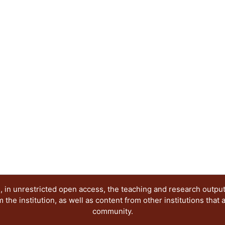
profesores.
 in unrestricted open access, the teaching and research outpu
he institution, as well as content from other institutions that 
community.