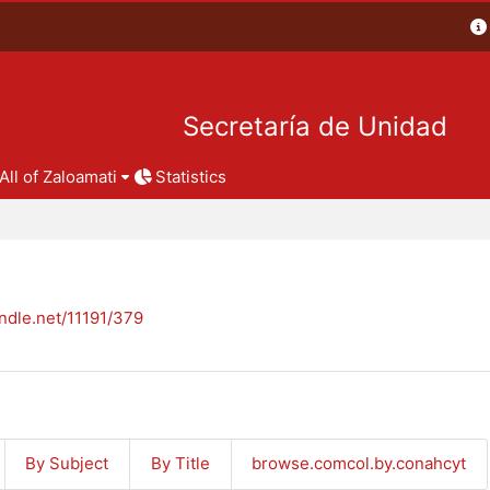
Secretaría de Unidad
All of Zaloamati
Statistics
andle.net/11191/379
By Subject
By Title
browse.comcol.by.conahcyt