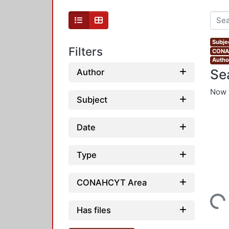
Subje
Filters
CONAH
Autho
Se
Author
Now 
Subject
Date
Type
CONAHCYT Area
Loading...
Has files