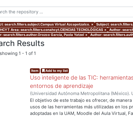
ct: search.filters.subject.Campus Virtual Azcapotzalco.
×
Subject: search.filter
CYT Area: search.filters.conahcyt.CIENCIAS TECNOLÓGICAS
×
Author: search
r: search.filters.author.Orozco García, Paola Yatzel
×
Author: search.filters.au
arch Results
showing
1 - 1 of 1
Item
Add to my list
Uso inteligente de las TIC: herramient
entornos de aprendizaje
(
Universidad Autónoma Metropolitana (México). U
Académica.
,
2021
)
García Castro, María Beatriz
;
O
El objetivo de este trabajo es ofrecer, de maner
García, Merary Denny
;
Martínez Morales, Merced
usos de las herramientas más utilizadas en los 
Alejandra
;
Tarango de la Torre, Juan Carlos
adoptadas en la UAM, Moodle del Aula Virtual, F
OpenBoard, Skipe y Zoom, enfocado al uso de la
aprendizaje. De forma adicional, se ha realizado
mostrando la utilización de las mismas aplicacion