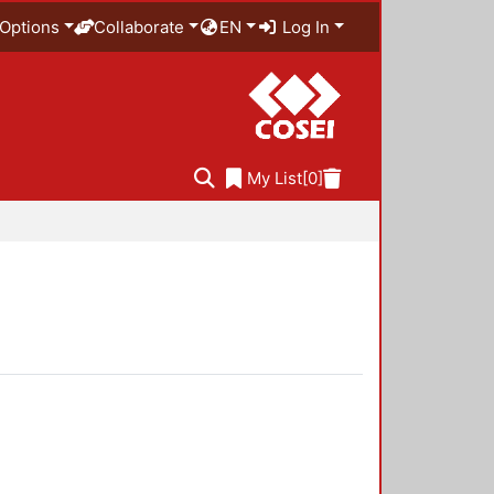
Options
Collaborate
EN
Log In
My List
[0]