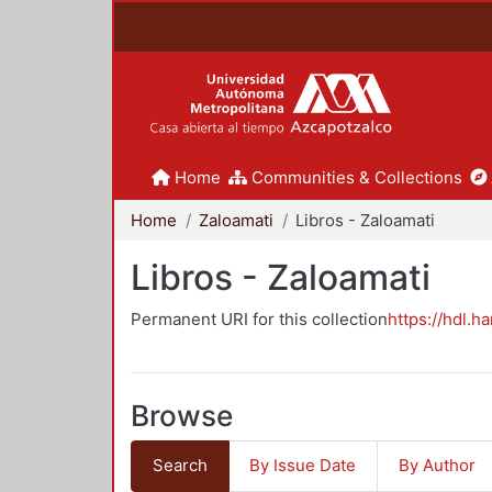
Home
Communities & Collections
Home
Zaloamati
Libros - Zaloamati
Libros - Zaloamati
Permanent URI for this collection
https://hdl.h
Browse
Search
By Issue Date
By Author