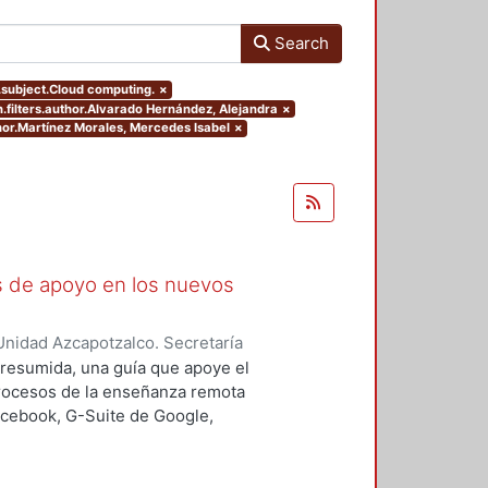
Search
s.subject.Cloud computing.
×
.filters.author.Alvarado Hernández, Alejandra
×
thor.Martínez Morales, Mercedes Isabel
×
as de apoyo en los nuevos
nidad Azcapotzalco. Secretaría
rozco García, Paola Yatzel
;
Puga
a resumida, una guía que apoye el
es Isabel
;
Alvarado Hernández,
procesos de la enseñanza remota
acebook, G-Suite de Google,
s y los alumnos en su proceso de
 un trabajo complementario,
es enfocado en el uso de las y los