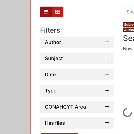
Subje
Filters
Author
Se
Author
Now 
Subject
Date
Type
CONAHCYT Area
Loading...
Has files