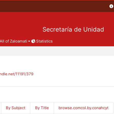
Secretaría de Unidad
All of Zaloamati
Statistics
andle.net/11191/379
By Subject
By Title
browse.comcol.by.conahcyt