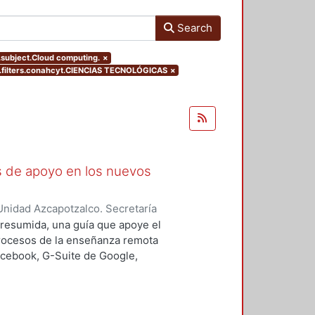
Search
s.subject.Cloud computing.
×
filters.conahcyt.CIENCIAS TECNOLÓGICAS
×
as de apoyo en los nuevos
nidad Azcapotzalco. Secretaría
rozco García, Paola Yatzel
;
Puga
a resumida, una guía que apoye el
es Isabel
;
Alvarado Hernández,
procesos de la enseñanza remota
acebook, G-Suite de Google,
s y los alumnos en su proceso de
 un trabajo complementario,
es enfocado en el uso de las y los