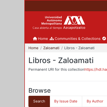
Home
Communities & Collections
Home
Zaloamati
Libros - Zaloamati
Libros - Zaloamati
Permanent URI for this collection
https://hdl.h
Browse
Search
By Issue Date
By Author