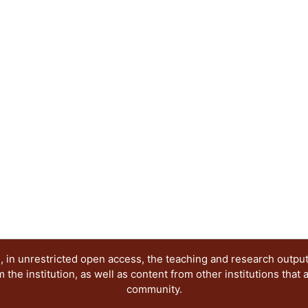
profesores.
 in unrestricted open access, the teaching and research outpu
he institution, as well as content from other institutions that 
community.