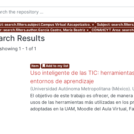
ct: search.filters.subject.Campus Virtual Azcapotzalco.
×
Subject: search.filter
: search.filters.author.García Castro, María Beatriz
×
CONAHCYT Area: search.
arch Results
showing
1 - 1 of 1
Item
Add to my list
Uso inteligente de las TIC: herramient
entornos de aprendizaje
(
Universidad Autónoma Metropolitana (México). U
Académica.
,
2021
)
García Castro, María Beatriz
;
O
El objetivo de este trabajo es ofrecer, de maner
García, Merary Denny
;
Martínez Morales, Merced
usos de las herramientas más utilizadas en los 
Alejandra
;
Tarango de la Torre, Juan Carlos
adoptadas en la UAM, Moodle del Aula Virtual, F
OpenBoard, Skipe y Zoom, enfocado al uso de la
aprendizaje. De forma adicional, se ha realizado
mostrando la utilización de las mismas aplicacion