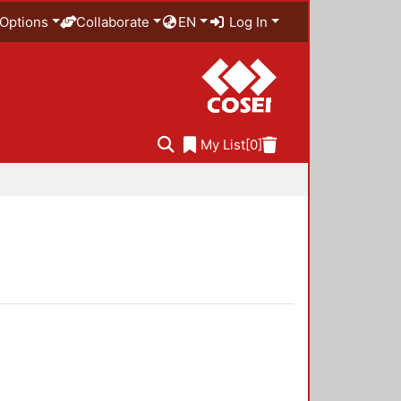
Options
Collaborate
EN
Log In
My List
[0]