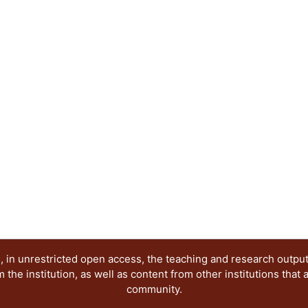
profesores.
 in unrestricted open access, the teaching and research outpu
he institution, as well as content from other institutions that 
community.