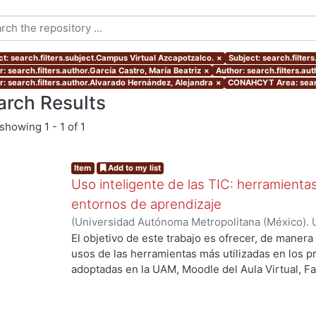
ct: search.filters.subject.Campus Virtual Azcapotzalco.
×
Subject: search.filter
: search.filters.author.García Castro, María Beatriz
×
Author: search.filters.au
r: search.filters.author.Alvarado Hernández, Alejandra
×
CONAHCYT Area: sear
arch Results
showing
1 - 1 of 1
Item
Add to my list
Uso inteligente de las TIC: herramient
entornos de aprendizaje
(
Universidad Autónoma Metropolitana (México). U
Académica.
,
2021
)
García Castro, María Beatriz
;
O
El objetivo de este trabajo es ofrecer, de maner
García, Merary Denny
;
Martínez Morales, Merced
usos de las herramientas más utilizadas en los 
Alejandra
;
Tarango de la Torre, Juan Carlos
adoptadas en la UAM, Moodle del Aula Virtual, F
ing...
OpenBoard, Skipe y Zoom, enfocado al uso de la
aprendizaje. De forma adicional, se ha realizado
mostrando la utilización de las mismas aplicacion