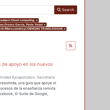
Search
s.subject.Cloud computing.
×
thor.Orozco García, Paola Yatzel
×
ch.filters.conahcyt.CIENCIAS TECNOLÓGICAS
×
as de apoyo en los nuevos
nidad Azcapotzalco. Secretaría
rozco García, Paola Yatzel
;
Puga
a resumida, una guía que apoye el
es Isabel
;
Alvarado Hernández,
procesos de la enseñanza remota
acebook, G-Suite de Google,
s y los alumnos en su proceso de
 un trabajo complementario,
es enfocado en el uso de las y los