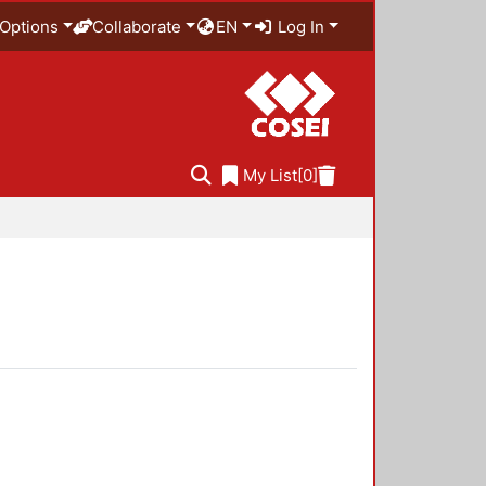
Options
Collaborate
EN
Log In
My List
[0]