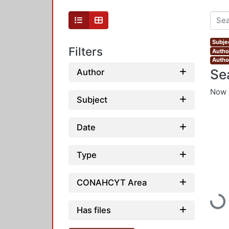
Subje
Filters
Author
Autho
Se
Author
Now 
Subject
Date
Type
CONAHCYT Area
Load
Has files