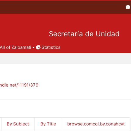
Secretaría de Unidad
All of Zaloamati
Statistics
andle.net/11191/379
By Subject
By Title
browse.comcol.by.conahcyt