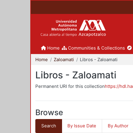
Home
Communities & Collections
Home
Zaloamati
Libros - Zaloamati
Libros - Zaloamati
Permanent URI for this collection
https://hdl.h
Browse
Search
By Issue Date
By Author