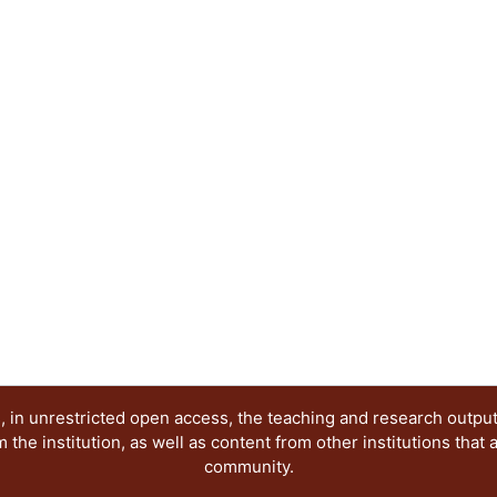
profesores.
 in unrestricted open access, the teaching and research outpu
he institution, as well as content from other institutions that 
community.