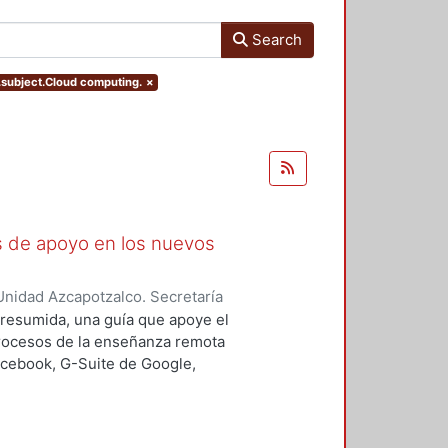
Search
s.subject.Cloud computing.
×
as de apoyo en los nuevos
nidad Azcapotzalco. Secretaría
rozco García, Paola Yatzel
;
Puga
a resumida, una guía que apoye el
es Isabel
;
Alvarado Hernández,
procesos de la enseñanza remota
acebook, G-Suite de Google,
s y los alumnos en su proceso de
 un trabajo complementario,
es enfocado en el uso de las y los