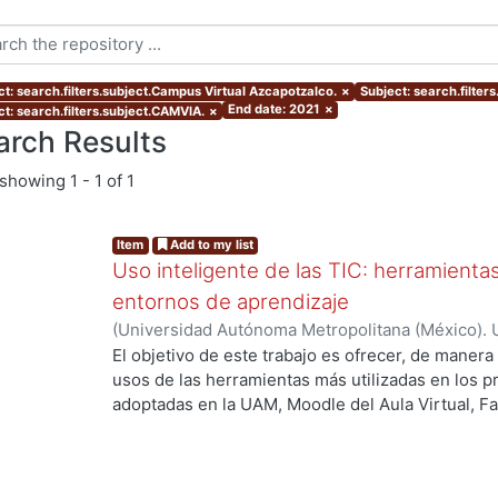
ct: search.filters.subject.Campus Virtual Azcapotzalco.
×
Subject: search.filter
End date: 2021
×
ct: search.filters.subject.CAMVIA.
×
arch Results
showing
1 - 1 of 1
Item
Add to my list
Uso inteligente de las TIC: herramient
entornos de aprendizaje
(
Universidad Autónoma Metropolitana (México). U
Académica.
,
2021
)
García Castro, María Beatriz
;
O
El objetivo de este trabajo es ofrecer, de maner
García, Merary Denny
;
Martínez Morales, Merced
usos de las herramientas más utilizadas en los 
Alejandra
;
Tarango de la Torre, Juan Carlos
adoptadas en la UAM, Moodle del Aula Virtual, F
OpenBoard, Skipe y Zoom, enfocado al uso de la
aprendizaje. De forma adicional, se ha realizado
mostrando la utilización de las mismas aplicacion