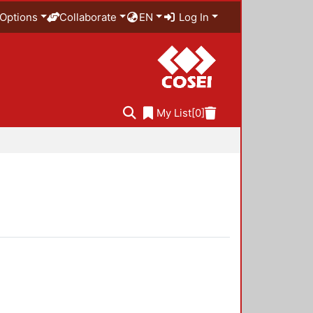
Options
Collaborate
EN
Log In
My List
[0]