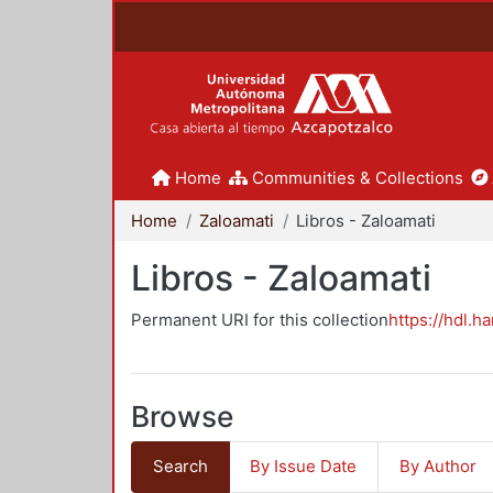
Home
Communities & Collections
Home
Zaloamati
Libros - Zaloamati
Libros - Zaloamati
Permanent URI for this collection
https://hdl.h
Browse
Search
By Issue Date
By Author