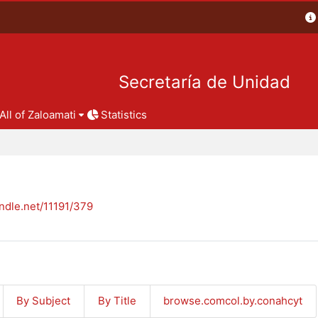
Secretaría de Unidad
All of Zaloamati
Statistics
andle.net/11191/379
By Subject
By Title
browse.comcol.by.conahcyt