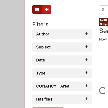
Subje
Filters
Subje
Se
Author
Now 
Subject
Date
Type
CONAHCYT Area
Loading...
Has files