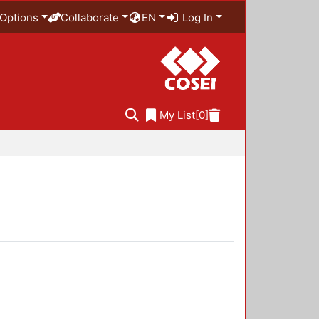
Options
Collaborate
EN
Log In
My List
[0]