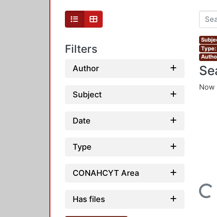
Subje
Filters
Type: 
Autho
Se
Author
Now 
Subject
Date
Type
CONAHCYT Area
Loading...
Has files