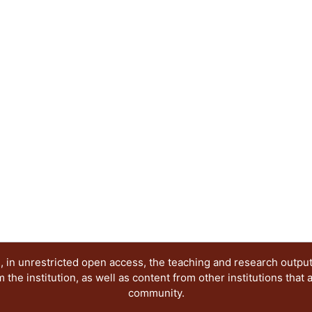
profesores.
 in unrestricted open access, the teaching and research outpu
he institution, as well as content from other institutions that 
community.