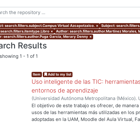
ct: search.filters.subject.Campus Virtual Azcapotzalco.
×
Subject: search.filter
search.filters.itemtype.Libro
×
Author: search.filters.author.Martínez Morales,
r: search.filters.author.Puga García, Merary Denny
×
arch Results
showing
1 - 1 of 1
Item
Add to my list
Uso inteligente de las TIC: herramient
entornos de aprendizaje
(
Universidad Autónoma Metropolitana (México). U
Académica.
,
2021
)
García Castro, María Beatriz
;
O
El objetivo de este trabajo es ofrecer, de maner
García, Merary Denny
;
Martínez Morales, Merced
usos de las herramientas más utilizadas en los 
Alejandra
;
Tarango de la Torre, Juan Carlos
adoptadas en la UAM, Moodle del Aula Virtual, F
OpenBoard, Skipe y Zoom, enfocado al uso de la
aprendizaje. De forma adicional, se ha realizado
mostrando la utilización de las mismas aplicacion