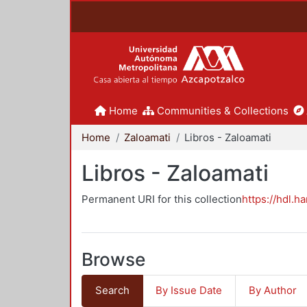
Home
Communities & Collections
Home
Zaloamati
Libros - Zaloamati
Libros - Zaloamati
Permanent URI for this collection
https://hdl.h
Browse
Search
By Issue Date
By Author