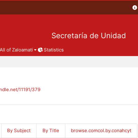
Secretaría de Unidad
All of Zaloamati
Statistics
andle.net/11191/379
By Subject
By Title
browse.comcol.by.conahcyt