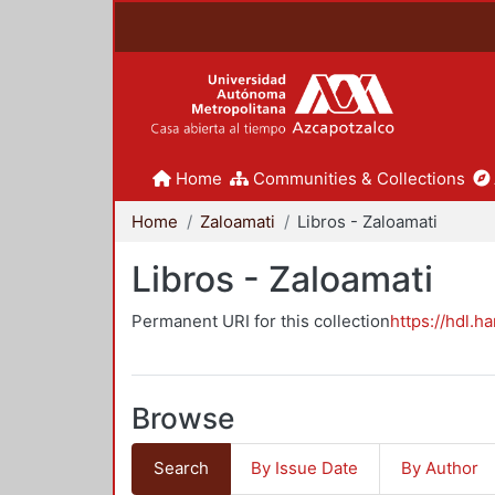
Home
Communities & Collections
Home
Zaloamati
Libros - Zaloamati
Libros - Zaloamati
Permanent URI for this collection
https://hdl.h
Browse
Search
By Issue Date
By Author