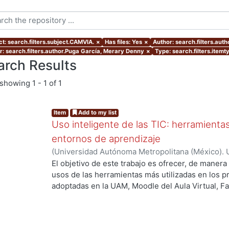
ct: search.filters.subject.CAMVIA.
×
Has files: Yes
×
Author: search.filters.aut
r: search.filters.author.Puga García, Merary Denny
×
Type: search.filters.itemt
arch Results
showing
1 - 1 of 1
Item
Add to my list
Uso inteligente de las TIC: herramient
entornos de aprendizaje
(
Universidad Autónoma Metropolitana (México). U
Académica.
,
2021
)
García Castro, María Beatriz
;
O
El objetivo de este trabajo es ofrecer, de maner
García, Merary Denny
;
Martínez Morales, Merced
usos de las herramientas más utilizadas en los 
Alejandra
;
Tarango de la Torre, Juan Carlos
adoptadas en la UAM, Moodle del Aula Virtual, F
OpenBoard, Skipe y Zoom, enfocado al uso de la
aprendizaje. De forma adicional, se ha realizado
mostrando la utilización de las mismas aplicacion