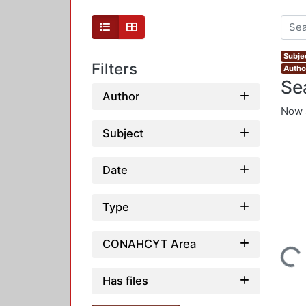
Subje
Filters
Autho
Se
Author
Now 
Subject
Date
Type
CONAHCYT Area
Loading...
Has files