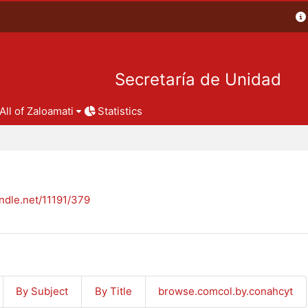
Secretaría de Unidad
All of Zaloamati
Statistics
andle.net/11191/379
By Subject
By Title
browse.comcol.by.conahcyt