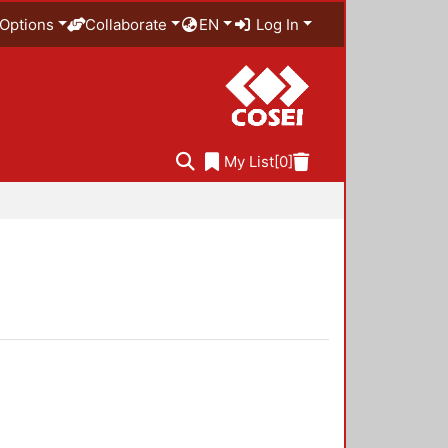
Options
Collaborate
EN
Log In
My List
[0]