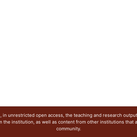
profesores.
 in unrestricted open access, the teaching and research outpu
he institution, as well as content from other institutions that 
community.