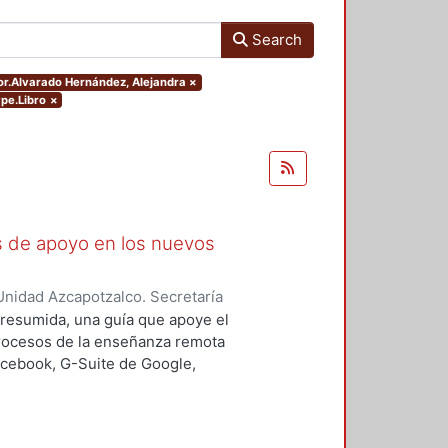
Search
hor.Alvarado Hernández, Alejandra
×
ype.Libro
×
as de apoyo en los nuevos
nidad Azcapotzalco. Secretaría
rozco García, Paola Yatzel
;
Puga
a resumida, una guía que apoye el
es Isabel
;
Alvarado Hernández,
procesos de la enseñanza remota
acebook, G-Suite de Google,
s y los alumnos en su proceso de
 un trabajo complementario,
es enfocado en el uso de las y los