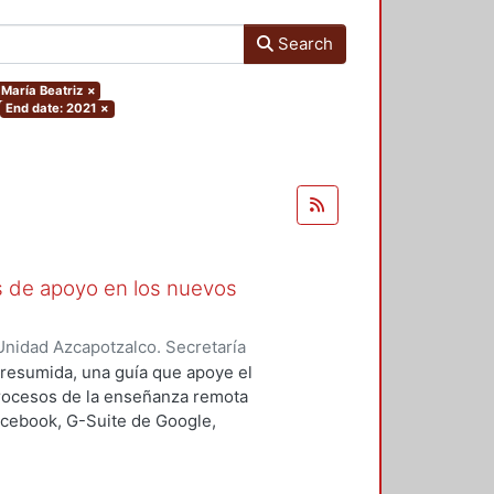
Search
 María Beatriz
×
End date: 2021
×
as de apoyo en los nuevos
nidad Azcapotzalco. Secretaría
rozco García, Paola Yatzel
;
Puga
a resumida, una guía que apoye el
es Isabel
;
Alvarado Hernández,
procesos de la enseñanza remota
acebook, G-Suite de Google,
s y los alumnos en su proceso de
 un trabajo complementario,
es enfocado en el uso de las y los