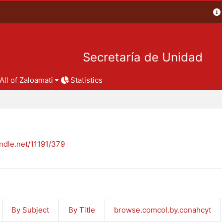
Secretaría de Unidad
All of Zaloamati
Statistics
andle.net/11191/379
By Subject
By Title
browse.comcol.by.conahcyt