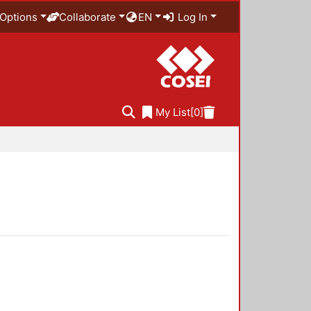
Options
Collaborate
EN
Log In
My List
[0]