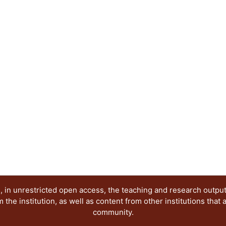
profesores.
 in unrestricted open access, the teaching and research outpu
he institution, as well as content from other institutions that 
community.