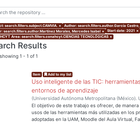
ct: search.filters.subject.CAMVIA.
×
Author: search.filters.author.García Castro,
Start date: 2021
×
r: search.filters.author.Martínez Morales, Mercedes Isabel
×
CYT Area: search.filters.conahcyt.CIENCIAS TECNOLÓGICAS
×
arch Results
showing
1 - 1 of 1
Item
Add to my list
Uso inteligente de las TIC: herramient
entornos de aprendizaje
(
Universidad Autónoma Metropolitana (México). U
Académica.
,
2021
)
García Castro, María Beatriz
;
O
El objetivo de este trabajo es ofrecer, de maner
García, Merary Denny
;
Martínez Morales, Merced
usos de las herramientas más utilizadas en los 
Alejandra
;
Tarango de la Torre, Juan Carlos
adoptadas en la UAM, Moodle del Aula Virtual, F
OpenBoard, Skipe y Zoom, enfocado al uso de la
aprendizaje. De forma adicional, se ha realizado
mostrando la utilización de las mismas aplicacion