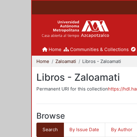
Home
Communities & Collections
Home
Zaloamati
Libros - Zaloamati
Libros - Zaloamati
Permanent URI for this collection
https://hdl.h
Browse
Search
By Issue Date
By Author