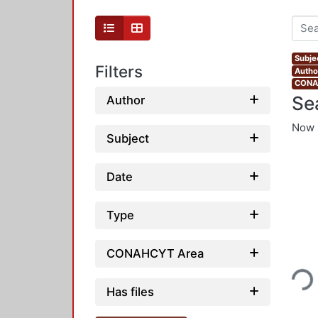
Subje
Filters
Autho
CONAH
Se
Author
Now 
Subject
Date
Type
Loading...
CONAHCYT Area
Has files