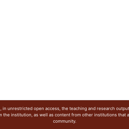
profesores.
 in unrestricted open access, the teaching and research outpu
he institution, as well as content from other institutions that 
community.