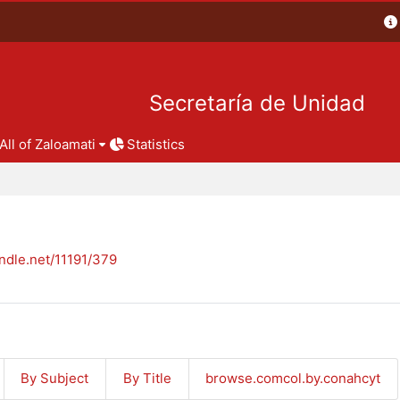
Secretaría de Unidad
All of Zaloamati
Statistics
andle.net/11191/379
By Subject
By Title
browse.comcol.by.conahcyt