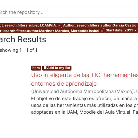
ct: search.filters.subject.CAMVIA.
×
Author: search.filters.author.García Castro,
Start date: 2021
×
r: search.filters.author.Martínez Morales, Mercedes Isabel
×
arch Results
showing
1 - 1 of 1
Item
Add to my list
Uso inteligente de las TIC: herramient
entornos de aprendizaje
(
Universidad Autónoma Metropolitana (México). U
Académica.
,
2021
)
García Castro, María Beatriz
;
O
El objetivo de este trabajo es ofrecer, de maner
García, Merary Denny
;
Martínez Morales, Merced
usos de las herramientas más utilizadas en los 
Alejandra
;
Tarango de la Torre, Juan Carlos
adoptadas en la UAM, Moodle del Aula Virtual, F
OpenBoard, Skipe y Zoom, enfocado al uso de la
aprendizaje. De forma adicional, se ha realizado
mostrando la utilización de las mismas aplicacion