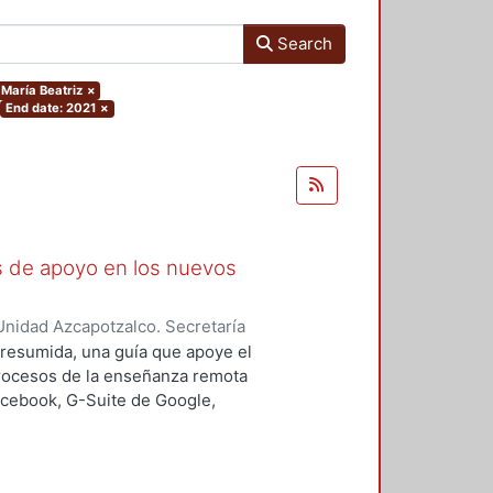
Search
 María Beatriz
×
End date: 2021
×
as de apoyo en los nuevos
nidad Azcapotzalco. Secretaría
rozco García, Paola Yatzel
;
Puga
a resumida, una guía que apoye el
es Isabel
;
Alvarado Hernández,
procesos de la enseñanza remota
acebook, G-Suite de Google,
s y los alumnos en su proceso de
 un trabajo complementario,
es enfocado en el uso de las y los