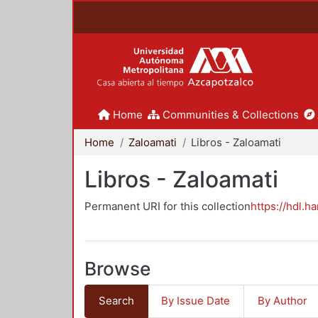
Home
Communities & Collections
Home
Zaloamati
Libros - Zaloamati
Libros - Zaloamati
Permanent URI for this collection
https://hdl.h
Browse
Search
By Issue Date
By Author