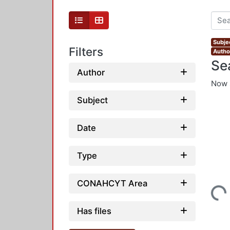
Subje
Filters
Autho
Se
Author
Now 
Subject
Date
Type
CONAHCYT Area
Loading...
Has files