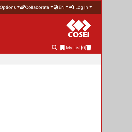
Options
Collaborate
EN
Log In
My List
[0]