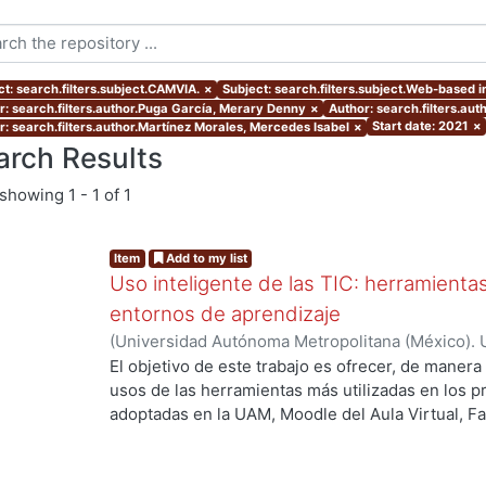
ct: search.filters.subject.CAMVIA.
×
Subject: search.filters.subject.Web-based i
r: search.filters.author.Puga García, Merary Denny
×
Author: search.filters.aut
Start date: 2021
×
r: search.filters.author.Martínez Morales, Mercedes Isabel
×
arch Results
showing
1 - 1 of 1
Item
Add to my list
Uso inteligente de las TIC: herramient
entornos de aprendizaje
(
Universidad Autónoma Metropolitana (México). U
Académica.
,
2021
)
García Castro, María Beatriz
;
O
El objetivo de este trabajo es ofrecer, de maner
García, Merary Denny
;
Martínez Morales, Merced
usos de las herramientas más utilizadas en los 
Alejandra
;
Tarango de la Torre, Juan Carlos
adoptadas en la UAM, Moodle del Aula Virtual, F
OpenBoard, Skipe y Zoom, enfocado al uso de la
aprendizaje. De forma adicional, se ha realizado
mostrando la utilización de las mismas aplicacion