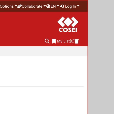
Options
Collaborate
EN
Log In
My List
[0]