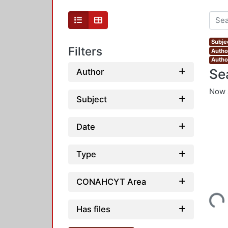
Subje
Filters
Autho
Autho
Se
Author
Now 
Subject
Date
Type
CONAHCYT Area
Loading...
Has files