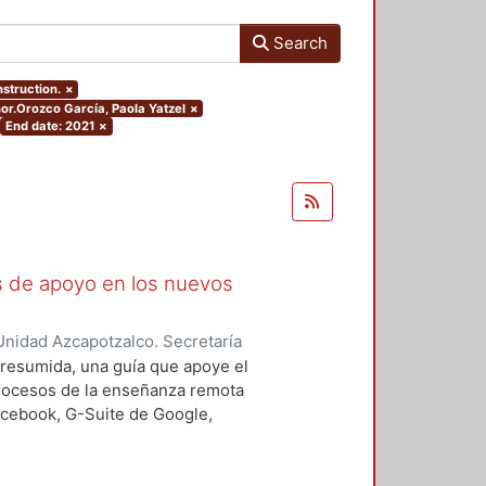
Search
nstruction.
×
hor.Orozco García, Paola Yatzel
×
End date: 2021
×
as de apoyo en los nuevos
nidad Azcapotzalco. Secretaría
rozco García, Paola Yatzel
;
Puga
a resumida, una guía que apoye el
es Isabel
;
Alvarado Hernández,
procesos de la enseñanza remota
acebook, G-Suite de Google,
s y los alumnos en su proceso de
 un trabajo complementario,
es enfocado en el uso de las y los