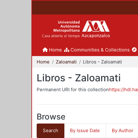
Home
Communities & Collections
Home
Zaloamati
Libros - Zaloamati
Libros - Zaloamati
Permanent URI for this collection
https://hdl.h
Browse
Search
By Issue Date
By Author