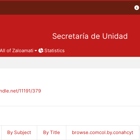
Secretaría de Unidad
All of Zaloamati
Statistics
andle.net/11191/379
By Subject
By Title
browse.comcol.by.conahcyt