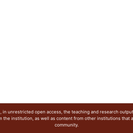
profesores.
 in unrestricted open access, the teaching and research outpu
he institution, as well as content from other institutions that 
community.