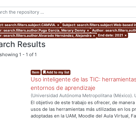
ct: search.filters.subject.CAMVIA.
×
Subject: search.filters.subject.Web-based i
r: search.filters.author.Puga García, Merary Denny
×
Author: search.filters.aut
End date: 2021
×
r: search.filters.author.Alvarado Hernández, Alejandra
×
arch Results
showing
1 - 1 of 1
Item
Add to my list
Uso inteligente de las TIC: herramient
entornos de aprendizaje
(
Universidad Autónoma Metropolitana (México). U
Académica.
,
2021
)
García Castro, María Beatriz
;
O
El objetivo de este trabajo es ofrecer, de maner
García, Merary Denny
;
Martínez Morales, Merced
usos de las herramientas más utilizadas en los 
Alejandra
;
Tarango de la Torre, Juan Carlos
adoptadas en la UAM, Moodle del Aula Virtual, F
OpenBoard, Skipe y Zoom, enfocado al uso de la
aprendizaje. De forma adicional, se ha realizado
mostrando la utilización de las mismas aplicacion