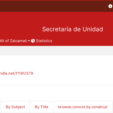
Secretaría de Unidad
All of Zaloamati
Statistics
andle.net/11191/379
By Subject
By Title
browse.comcol.by.conahcyt