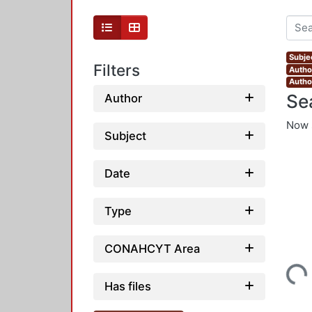
Subje
Filters
Autho
Autho
Se
Author
Now 
Subject
Date
Type
CONAHCYT Area
Loading...
Has files