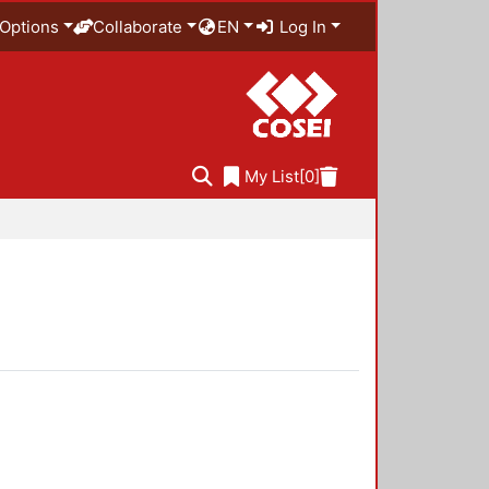
Options
Collaborate
EN
Log In
My List
[0]