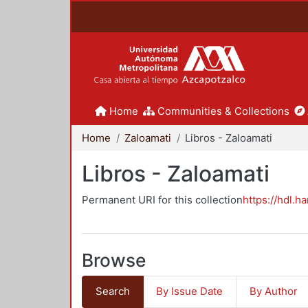
Home
Communities & Collections
Home
Zaloamati
Libros - Zaloamati
Libros - Zaloamati
Permanent URI for this collection
https://hdl.h
Browse
Search
By Issue Date
By Author