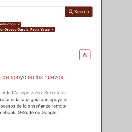
Search
nstruction.
×
hor.Orozco García, Paola Yatzel
×
as de apoyo en los nuevos
nidad Azcapotzalco. Secretaría
rozco García, Paola Yatzel
;
Puga
a resumida, una guía que apoye el
es Isabel
;
Alvarado Hernández,
procesos de la enseñanza remota
acebook, G-Suite de Google,
s y los alumnos en su proceso de
 un trabajo complementario,
es enfocado en el uso de las y los