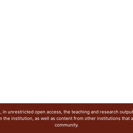
profesores.
 in unrestricted open access, the teaching and research outpu
he institution, as well as content from other institutions that 
community.