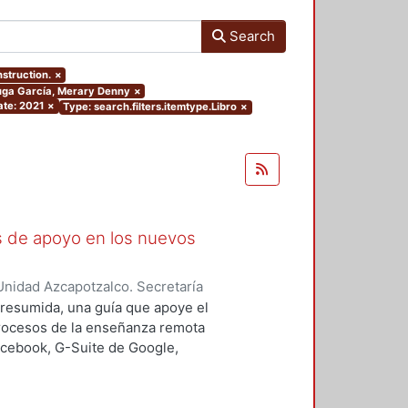
Search
nstruction.
×
Puga García, Merary Denny
×
ate: 2021
×
Type: search.filters.itemtype.Libro
×
as de apoyo en los nuevos
nidad Azcapotzalco. Secretaría
rozco García, Paola Yatzel
;
Puga
a resumida, una guía que apoye el
es Isabel
;
Alvarado Hernández,
procesos de la enseñanza remota
acebook, G-Suite de Google,
s y los alumnos en su proceso de
 un trabajo complementario,
es enfocado en el uso de las y los