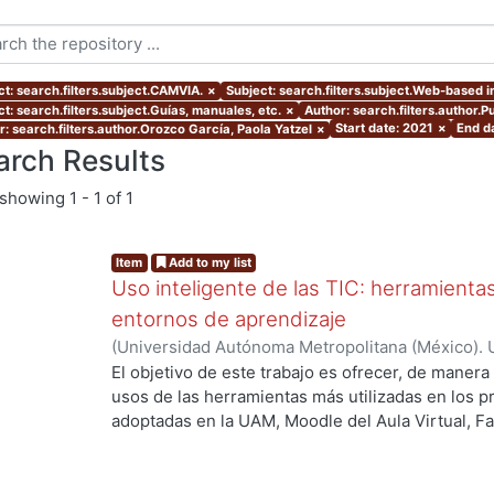
ct: search.filters.subject.CAMVIA.
×
Subject: search.filters.subject.Web-based i
t: search.filters.subject.Guías, manuales, etc.
×
Author: search.filters.author.
Start date: 2021
×
End d
r: search.filters.author.Orozco García, Paola Yatzel
×
arch Results
showing
1 - 1 of 1
Item
Add to my list
Uso inteligente de las TIC: herramient
entornos de aprendizaje
(
Universidad Autónoma Metropolitana (México). U
Académica.
,
2021
)
García Castro, María Beatriz
;
O
El objetivo de este trabajo es ofrecer, de maner
García, Merary Denny
;
Martínez Morales, Merced
usos de las herramientas más utilizadas en los 
Alejandra
;
Tarango de la Torre, Juan Carlos
adoptadas en la UAM, Moodle del Aula Virtual, F
OpenBoard, Skipe y Zoom, enfocado al uso de la
aprendizaje. De forma adicional, se ha realizado
mostrando la utilización de las mismas aplicacion