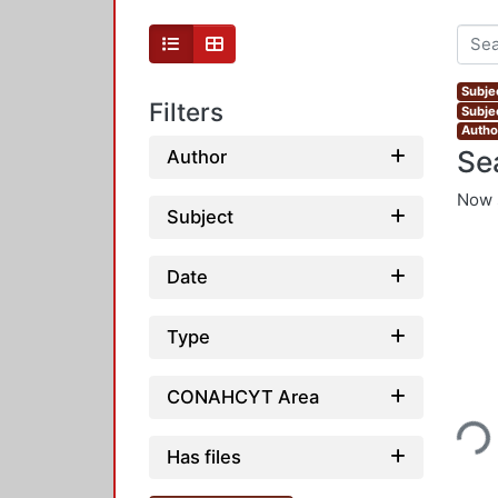
Subje
Filters
Subjec
Autho
Se
Author
Now 
Subject
Date
Type
Loading...
CONAHCYT Area
Has files