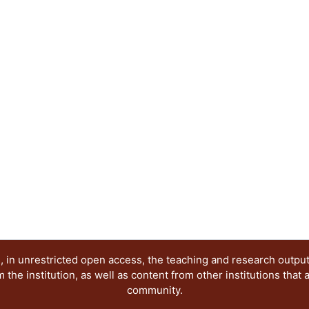
profesores.
 in unrestricted open access, the teaching and research outpu
he institution, as well as content from other institutions that 
community.