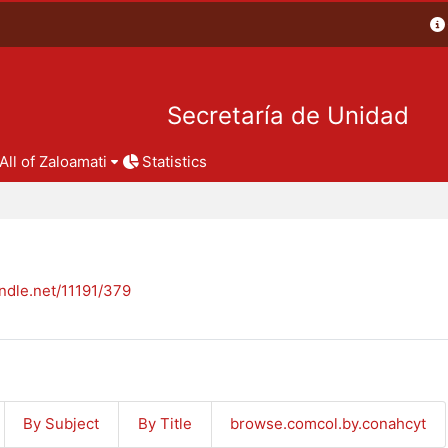
Secretaría de Unidad
All of Zaloamati
Statistics
andle.net/11191/379
By Subject
By Title
browse.comcol.by.conahcyt