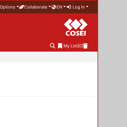
Options
Collaborate
EN
Log In
My List
[0]