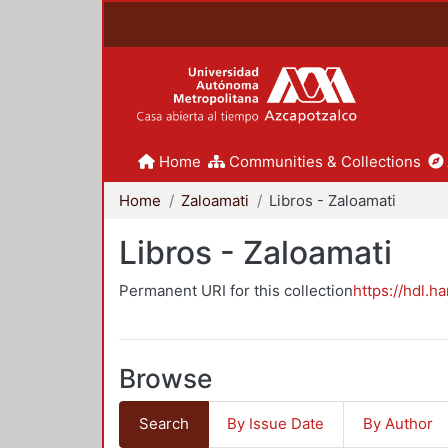
Home
Communities & Collections
Home
Zaloamati
Libros - Zaloamati
Libros - Zaloamati
Permanent URI for this collection
https://hdl.h
Browse
Search
By Issue Date
By Author