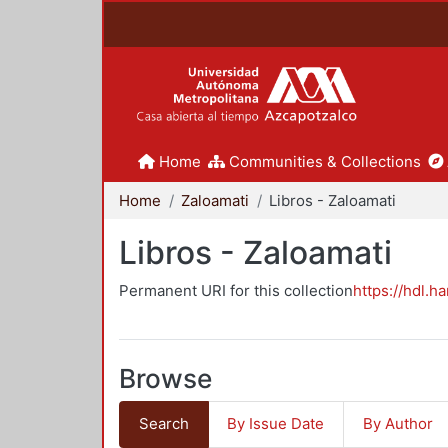
Home
Communities & Collections
Home
Zaloamati
Libros - Zaloamati
Libros - Zaloamati
Permanent URI for this collection
https://hdl.h
Browse
Search
By Issue Date
By Author