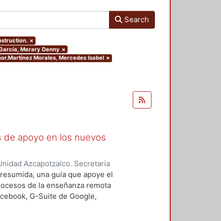
Search
nstruction.
×
a García, Merary Denny
×
thor.Martínez Morales, Mercedes Isabel
×
as de apoyo en los nuevos
nidad Azcapotzalco. Secretaría
rozco García, Paola Yatzel
;
Puga
a resumida, una guía que apoye el
es Isabel
;
Alvarado Hernández,
procesos de la enseñanza remota
acebook, G-Suite de Google,
s y los alumnos en su proceso de
 un trabajo complementario,