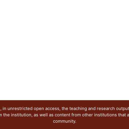
mostrando la utilización de las mismas aplicacion
profesores.
 in unrestricted open access, the teaching and research outpu
he institution, as well as content from other institutions that 
community.