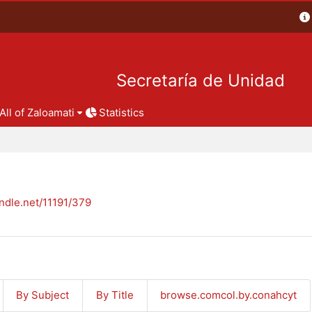
Secretaría de Unidad
All of Zaloamati
Statistics
andle.net/11191/379
By Subject
By Title
browse.comcol.by.conahcyt