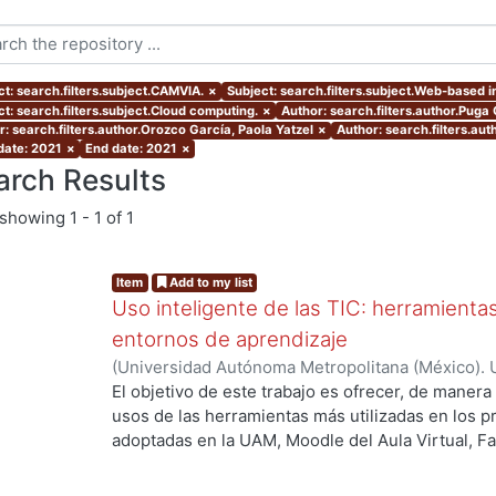
ct: search.filters.subject.CAMVIA.
×
Subject: search.filters.subject.Web-based i
ct: search.filters.subject.Cloud computing.
×
Author: search.filters.author.Pug
r: search.filters.author.Orozco García, Paola Yatzel
×
Author: search.filters.au
 date: 2021
×
End date: 2021
×
arch Results
showing
1 - 1 of 1
Item
Add to my list
Uso inteligente de las TIC: herramient
entornos de aprendizaje
(
Universidad Autónoma Metropolitana (México). U
Académica.
,
2021
)
García Castro, María Beatriz
;
O
El objetivo de este trabajo es ofrecer, de maner
García, Merary Denny
;
Martínez Morales, Merced
usos de las herramientas más utilizadas en los 
Alejandra
;
Tarango de la Torre, Juan Carlos
adoptadas en la UAM, Moodle del Aula Virtual, F
OpenBoard, Skipe y Zoom, enfocado al uso de la
aprendizaje. De forma adicional, se ha realizado