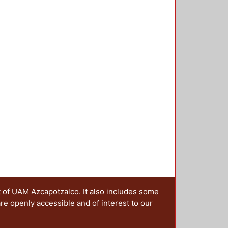
es enfocado en el uso de las y los
t of UAM Azcapotzalco. It also includes some
are openly accessible and of interest to our