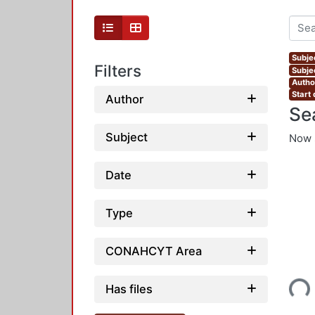
Subje
Filters
Subje
Autho
Start
Author
Se
Subject
Now 
Date
Type
CONAHCYT Area
Loading...
Has files