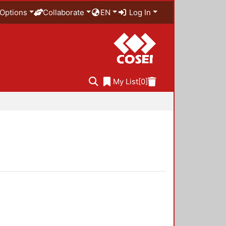
Options
Collaborate
EN
Log In
My List
[0]