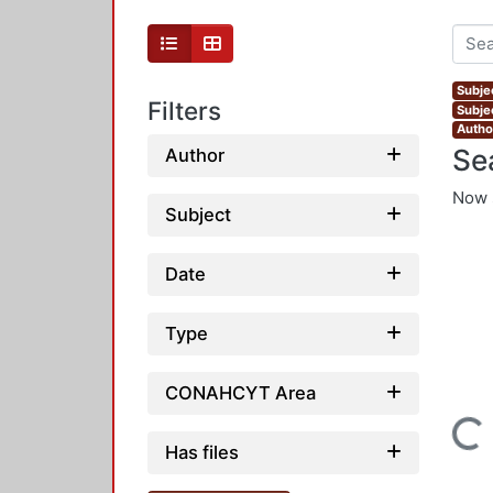
Subje
Filters
Subje
Autho
Se
Author
Now 
Subject
Date
Type
CONAHCYT Area
Loading...
Has files