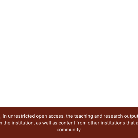
profesores.
 in unrestricted open access, the teaching and research outpu
he institution, as well as content from other institutions that 
community.