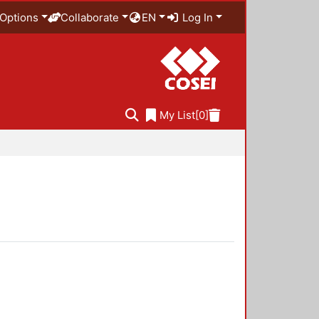
Options
Collaborate
EN
Log In
My List
[0]