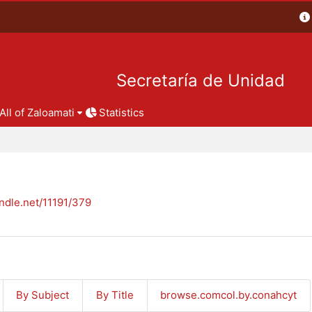
Secretaría de Unidad
All of Zaloamati
Statistics
andle.net/11191/379
By Subject
By Title
browse.comcol.by.conahcyt