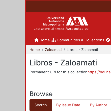
Home
Communities & Collections
Home
Zaloamati
Libros - Zaloamati
Libros - Zaloamati
Permanent URI for this collection
https://hdl.h
Browse
Search
By Issue Date
By Author