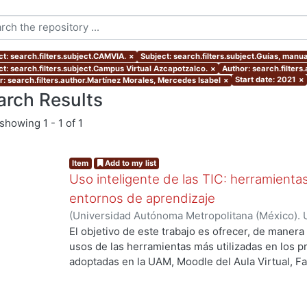
ct: search.filters.subject.CAMVIA.
×
Subject: search.filters.subject.Guías, manua
ct: search.filters.subject.Campus Virtual Azcapotzalco.
×
Author: search.filters
Start date: 2021
×
r: search.filters.author.Martínez Morales, Mercedes Isabel
×
arch Results
showing
1 - 1 of 1
Item
Add to my list
Uso inteligente de las TIC: herramient
entornos de aprendizaje
(
Universidad Autónoma Metropolitana (México). U
Académica.
,
2021
)
García Castro, María Beatriz
;
O
El objetivo de este trabajo es ofrecer, de maner
García, Merary Denny
;
Martínez Morales, Merced
usos de las herramientas más utilizadas en los 
Alejandra
;
Tarango de la Torre, Juan Carlos
adoptadas en la UAM, Moodle del Aula Virtual, F
OpenBoard, Skipe y Zoom, enfocado al uso de la
aprendizaje. De forma adicional, se ha realizado
mostrando la utilización de las mismas aplicacion