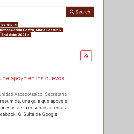
Search
les, etc.
×
.author.García Castro, María Beatriz
×
End date: 2021
×
as de apoyo en los nuevos
nidad Azcapotzalco. Secretaría
rozco García, Paola Yatzel
;
Puga
a resumida, una guía que apoye el
es Isabel
;
Alvarado Hernández,
procesos de la enseñanza remota
acebook, G-Suite de Google,
s y los alumnos en su proceso de
 un trabajo complementario,
es enfocado en el uso de las y los