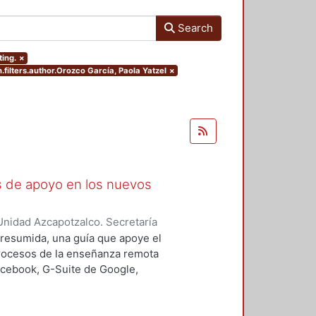
Search
ting.
×
.filters.author.Orozco García, Paola Yatzel
×
as de apoyo en los nuevos
nidad Azcapotzalco. Secretaría
rozco García, Paola Yatzel
;
Puga
a resumida, una guía que apoye el
es Isabel
;
Alvarado Hernández,
procesos de la enseñanza remota
acebook, G-Suite de Google,
s y los alumnos en su proceso de
 un trabajo complementario,
es enfocado en el uso de las y los