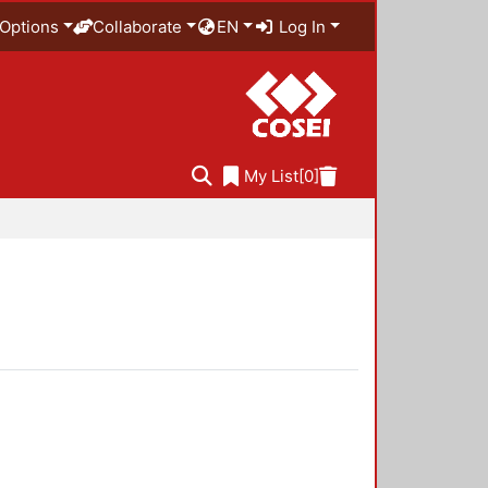
Options
Collaborate
EN
Log In
My List
[0]