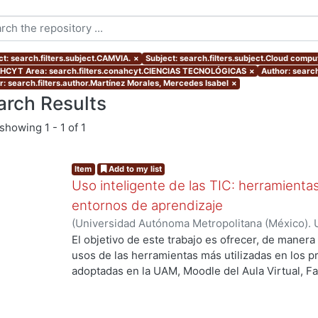
ct: search.filters.subject.CAMVIA.
×
Subject: search.filters.subject.Cloud compu
CYT Area: search.filters.conahcyt.CIENCIAS TECNOLÓGICAS
×
Author: search
r: search.filters.author.Martínez Morales, Mercedes Isabel
×
arch Results
showing
1 - 1 of 1
Item
Add to my list
Uso inteligente de las TIC: herramient
entornos de aprendizaje
(
Universidad Autónoma Metropolitana (México). U
Académica.
,
2021
)
García Castro, María Beatriz
;
O
El objetivo de este trabajo es ofrecer, de maner
García, Merary Denny
;
Martínez Morales, Merced
usos de las herramientas más utilizadas en los 
ng...
Alejandra
;
Tarango de la Torre, Juan Carlos
adoptadas en la UAM, Moodle del Aula Virtual, F
OpenBoard, Skipe y Zoom, enfocado al uso de la
aprendizaje. De forma adicional, se ha realizado
mostrando la utilización de las mismas aplicacion