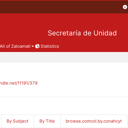
Secretaría de Unidad
All of Zaloamati
Statistics
andle.net/11191/379
By Subject
By Title
browse.comcol.by.conahcyt