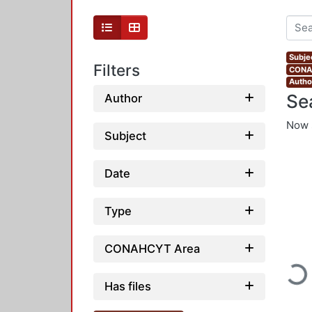
Subje
Filters
CONAH
Autho
Se
Author
Now 
Subject
Date
Type
CONAHCYT Area
Loadi
Has files