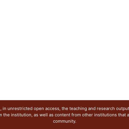
profesores.
 in unrestricted open access, the teaching and research outpu
he institution, as well as content from other institutions that 
community.