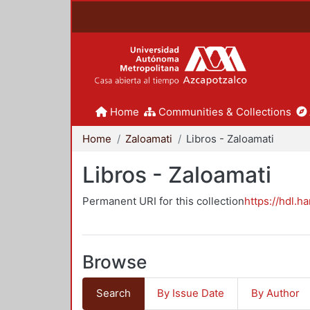
Home
Communities & Collections
Home
Zaloamati
Libros - Zaloamati
Libros - Zaloamati
Permanent URI for this collection
https://hdl.h
Browse
Search
By Issue Date
By Author