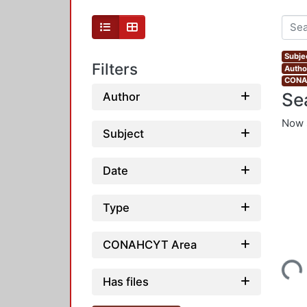
Subje
Filters
Autho
CONAH
Se
Author
Now 
Subject
Date
Type
CONAHCYT Area
Loading...
Has files