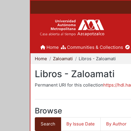
Home
Communities & Collections
Home
Zaloamati
Libros - Zaloamati
Libros - Zaloamati
Permanent URI for this collection
https://hdl.h
Browse
Search
By Issue Date
By Author