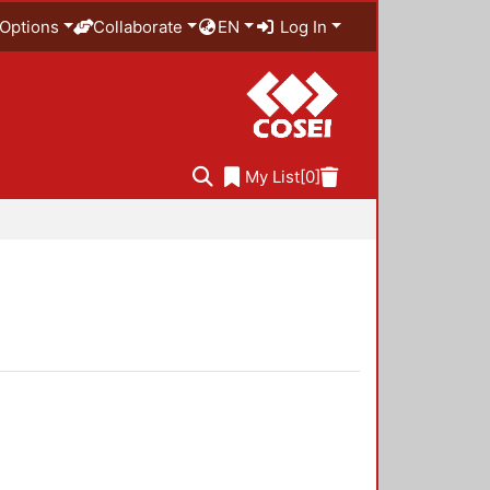
Options
Collaborate
EN
Log In
My List
[0]