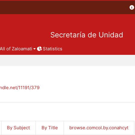
Secretaría de Unidad
All of Zaloamati
Statistics
andle.net/11191/379
By Subject
By Title
browse.comcol.by.conahcyt