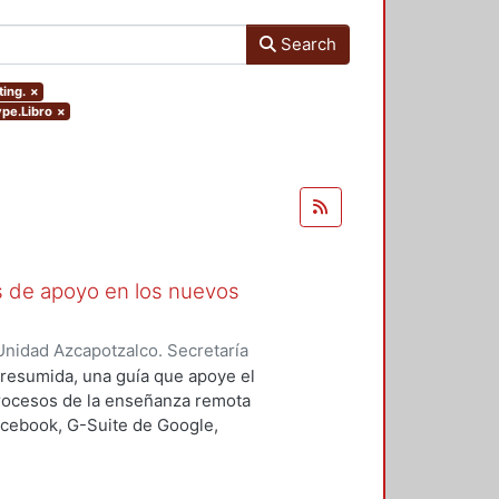
Search
ting.
×
ype.Libro
×
as de apoyo en los nuevos
nidad Azcapotzalco. Secretaría
rozco García, Paola Yatzel
;
Puga
a resumida, una guía que apoye el
es Isabel
;
Alvarado Hernández,
procesos de la enseñanza remota
acebook, G-Suite de Google,
s y los alumnos en su proceso de
 un trabajo complementario,
es enfocado en el uso de las y los