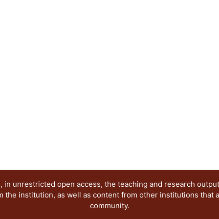
profesores.
 in unrestricted open access, the teaching and research outpu
he institution, as well as content from other institutions that 
community.