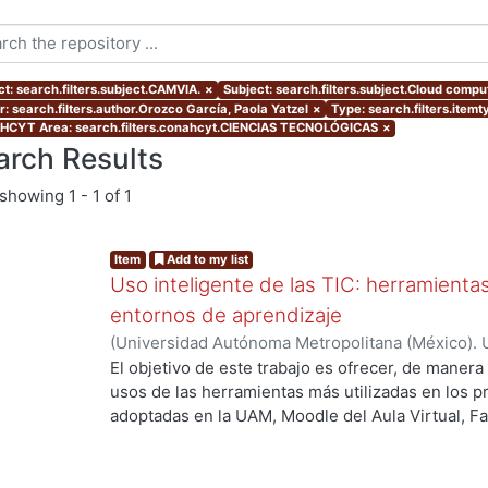
ct: search.filters.subject.CAMVIA.
×
Subject: search.filters.subject.Cloud compu
r: search.filters.author.Orozco García, Paola Yatzel
×
Type: search.filters.itemt
CYT Area: search.filters.conahcyt.CIENCIAS TECNOLÓGICAS
×
arch Results
showing
1 - 1 of 1
Item
Add to my list
Uso inteligente de las TIC: herramient
entornos de aprendizaje
(
Universidad Autónoma Metropolitana (México). U
Académica.
,
2021
)
García Castro, María Beatriz
;
O
El objetivo de este trabajo es ofrecer, de maner
García, Merary Denny
;
Martínez Morales, Merced
usos de las herramientas más utilizadas en los 
Alejandra
;
Tarango de la Torre, Juan Carlos
adoptadas en la UAM, Moodle del Aula Virtual, F
OpenBoard, Skipe y Zoom, enfocado al uso de la
aprendizaje. De forma adicional, se ha realizado
mostrando la utilización de las mismas aplicacion