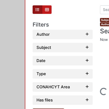
Subje
Filters
Autho
Se
Author
Now 
Subject
Date
Type
CONAHCYT Area
Loading...
Has files