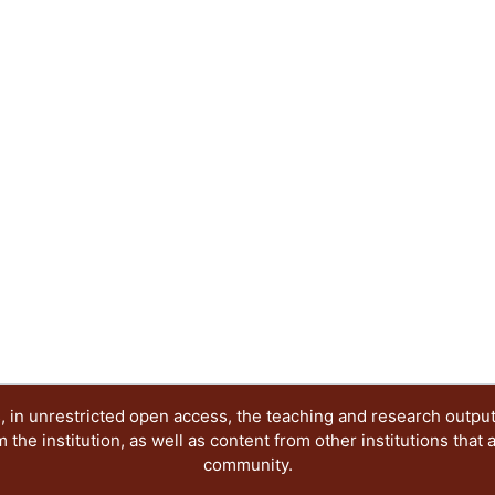
profesores.
 in unrestricted open access, the teaching and research outpu
he institution, as well as content from other institutions that 
community.