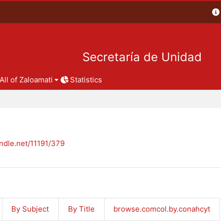
Secretaría de Unidad
All of Zaloamati
Statistics
andle.net/11191/379
By Subject
By Title
browse.comcol.by.conahcyt