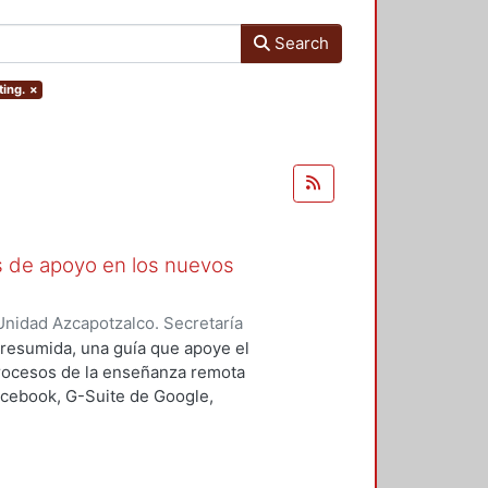
Search
ting.
×
as de apoyo en los nuevos
nidad Azcapotzalco. Secretaría
rozco García, Paola Yatzel
;
Puga
a resumida, una guía que apoye el
es Isabel
;
Alvarado Hernández,
procesos de la enseñanza remota
acebook, G-Suite de Google,
s y los alumnos en su proceso de
 un trabajo complementario,
es enfocado en el uso de las y los