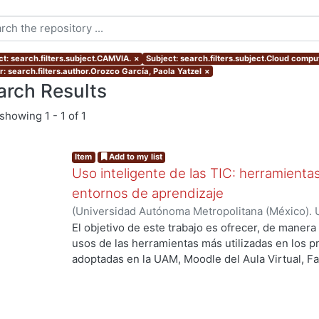
ct: search.filters.subject.CAMVIA.
×
Subject: search.filters.subject.Cloud compu
r: search.filters.author.Orozco García, Paola Yatzel
×
arch Results
showing
1 - 1 of 1
Item
Add to my list
Uso inteligente de las TIC: herramient
entornos de aprendizaje
(
Universidad Autónoma Metropolitana (México). U
Académica.
,
2021
)
García Castro, María Beatriz
;
O
El objetivo de este trabajo es ofrecer, de maner
García, Merary Denny
;
Martínez Morales, Merced
usos de las herramientas más utilizadas en los 
Alejandra
;
Tarango de la Torre, Juan Carlos
adoptadas en la UAM, Moodle del Aula Virtual, F
OpenBoard, Skipe y Zoom, enfocado al uso de la
aprendizaje. De forma adicional, se ha realizado
mostrando la utilización de las mismas aplicacion