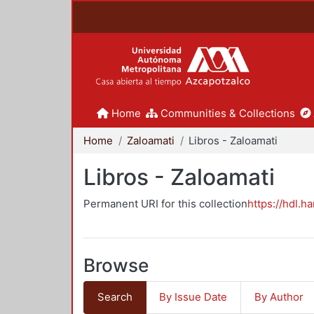
Home
Communities & Collections
Home
Zaloamati
Libros - Zaloamati
Libros - Zaloamati
Permanent URI for this collection
https://hdl.h
Browse
Search
By Issue Date
By Author