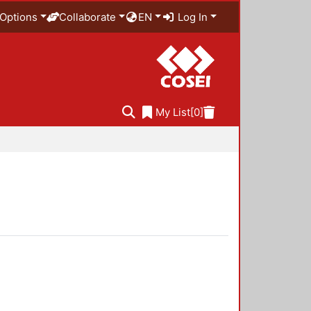
Options
Collaborate
EN
Log In
My List
[0]