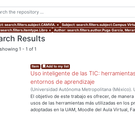
ct: search.filters.subject.CAMVIA.
×
Subject: search.filters.subject.Campus Virt
search.filters.itemtype.Libro
×
Author: search.filters.author.Puga García, Mera
arch Results
showing
1 - 1 of 1
Item
Add to my list
Uso inteligente de las TIC: herramient
entornos de aprendizaje
(
Universidad Autónoma Metropolitana (México). U
Académica.
,
2021
)
García Castro, María Beatriz
;
O
El objetivo de este trabajo es ofrecer, de maner
García, Merary Denny
;
Martínez Morales, Merced
usos de las herramientas más utilizadas en los 
Alejandra
;
Tarango de la Torre, Juan Carlos
adoptadas en la UAM, Moodle del Aula Virtual, F
OpenBoard, Skipe y Zoom, enfocado al uso de la
aprendizaje. De forma adicional, se ha realizado
mostrando la utilización de las mismas aplicacion