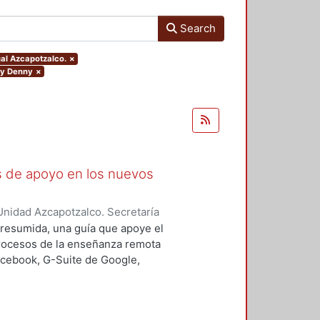
Search
ual Azcapotzalco.
×
ry Denny
×
as de apoyo en los nuevos
nidad Azcapotzalco. Secretaría
rozco García, Paola Yatzel
;
Puga
a resumida, una guía que apoye el
es Isabel
;
Alvarado Hernández,
procesos de la enseñanza remota
acebook, G-Suite de Google,
s y los alumnos en su proceso de
 un trabajo complementario,
es enfocado en el uso de las y los