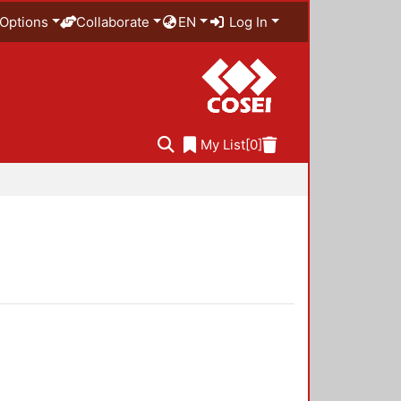
Options
Collaborate
EN
Log In
My List
[0]