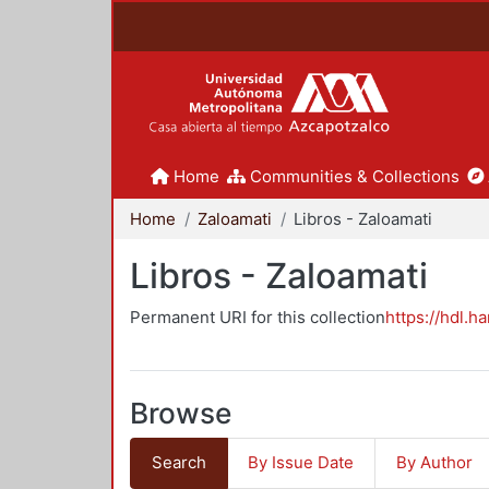
Home
Communities & Collections
Home
Zaloamati
Libros - Zaloamati
Libros - Zaloamati
Permanent URI for this collection
https://hdl.h
Browse
Search
By Issue Date
By Author