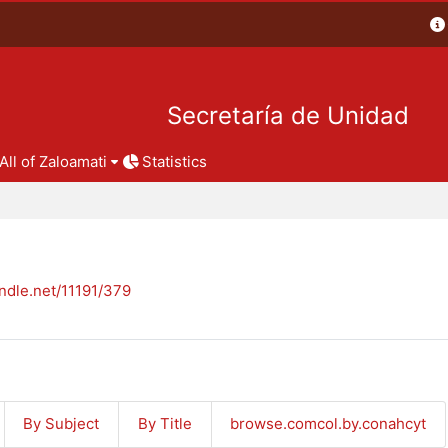
Secretaría de Unidad
All of Zaloamati
Statistics
andle.net/11191/379
By Subject
By Title
browse.comcol.by.conahcyt