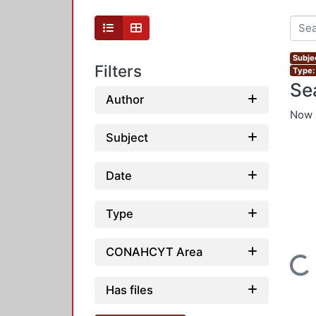
Subje
Filters
Type: 
Se
Author
Now 
Subject
Date
Type
CONAHCYT Area
Loading...
Has files