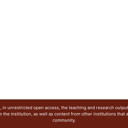
profesores.
 in unrestricted open access, the teaching and research outpu
he institution, as well as content from other institutions that 
community.