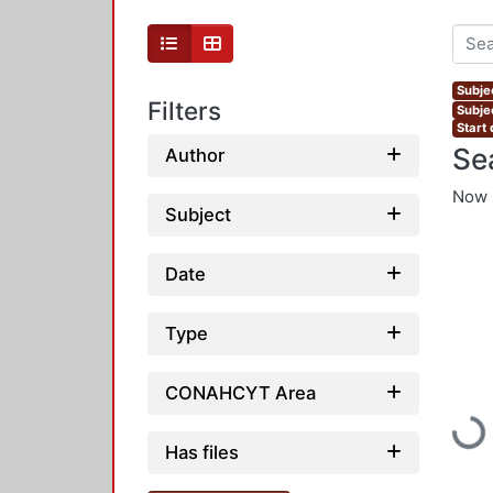
Subje
Filters
Subje
Start
Se
Author
Now 
Subject
Date
Type
CONAHCYT Area
Load
Has files