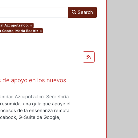
Search
ual Azcapotzalco.
×
a Castro, María Beatriz
×
as de apoyo en los nuevos
nidad Azcapotzalco. Secretaría
rozco García, Paola Yatzel
;
Puga
a resumida, una guía que apoye el
es Isabel
;
Alvarado Hernández,
procesos de la enseñanza remota
acebook, G-Suite de Google,
s y los alumnos en su proceso de
 un trabajo complementario,
es enfocado en el uso de las y los