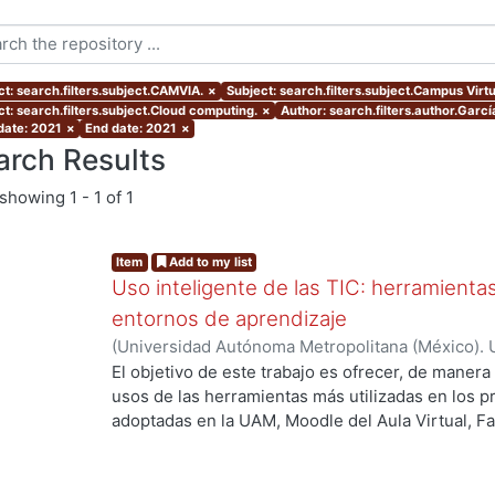
ct: search.filters.subject.CAMVIA.
×
Subject: search.filters.subject.Campus Virt
ct: search.filters.subject.Cloud computing.
×
Author: search.filters.author.Garcí
 date: 2021
×
End date: 2021
×
arch Results
showing
1 - 1 of 1
Item
Add to my list
Uso inteligente de las TIC: herramient
entornos de aprendizaje
(
Universidad Autónoma Metropolitana (México). U
Académica.
,
2021
)
García Castro, María Beatriz
;
O
El objetivo de este trabajo es ofrecer, de maner
García, Merary Denny
;
Martínez Morales, Merced
usos de las herramientas más utilizadas en los 
Alejandra
;
Tarango de la Torre, Juan Carlos
adoptadas en la UAM, Moodle del Aula Virtual, F
ing...
OpenBoard, Skipe y Zoom, enfocado al uso de la
aprendizaje. De forma adicional, se ha realizado
mostrando la utilización de las mismas aplicacion