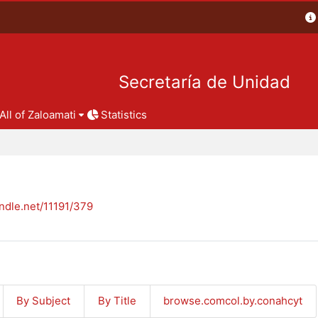
Secretaría de Unidad
All of Zaloamati
Statistics
andle.net/11191/379
By Subject
By Title
browse.comcol.by.conahcyt