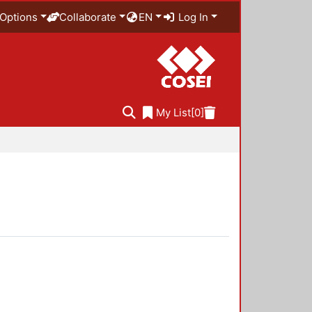
Options
Collaborate
EN
Log In
My List
[0]