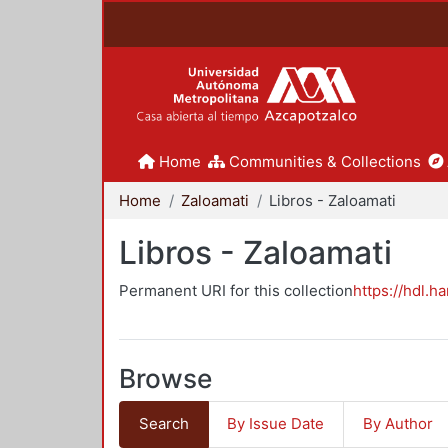
Home
Communities & Collections
Home
Zaloamati
Libros - Zaloamati
Libros - Zaloamati
Permanent URI for this collection
https://hdl.h
Browse
Search
By Issue Date
By Author