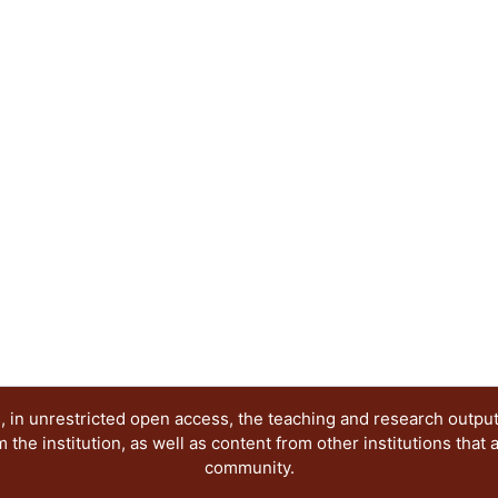
profesores.
 in unrestricted open access, the teaching and research outpu
he institution, as well as content from other institutions that 
community.