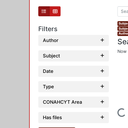
Subje
Filters
Subje
Author
Se
Author
Now 
Subject
Date
Type
CONAHCYT Area
Loading...
Has files