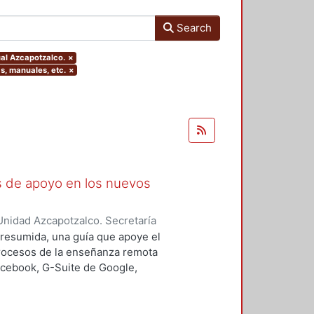
Search
ual Azcapotzalco.
×
as, manuales, etc.
×
as de apoyo en los nuevos
nidad Azcapotzalco. Secretaría
rozco García, Paola Yatzel
;
Puga
a resumida, una guía que apoye el
es Isabel
;
Alvarado Hernández,
procesos de la enseñanza remota
acebook, G-Suite de Google,
s y los alumnos en su proceso de
 un trabajo complementario,
es enfocado en el uso de las y los