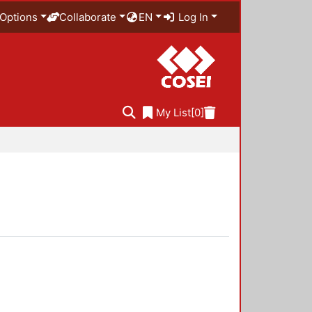
Options
Collaborate
EN
Log In
My List
[0]