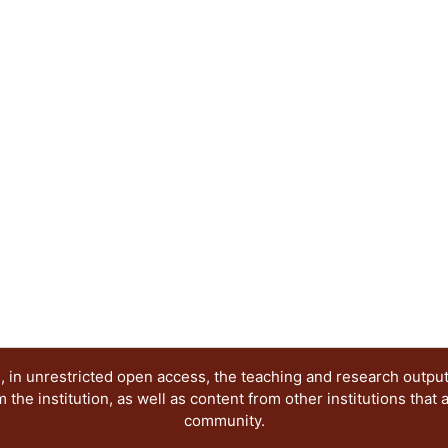
profesores.
 in unrestricted open access, the teaching and research outpu
he institution, as well as content from other institutions that 
community.