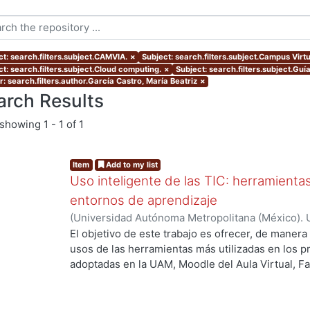
ct: search.filters.subject.CAMVIA.
×
Subject: search.filters.subject.Campus Virt
ct: search.filters.subject.Cloud computing.
×
Subject: search.filters.subject.Guí
: search.filters.author.García Castro, María Beatriz
×
arch Results
showing
1 - 1 of 1
Item
Add to my list
Uso inteligente de las TIC: herramient
entornos de aprendizaje
(
Universidad Autónoma Metropolitana (México). U
Académica.
,
2021
)
García Castro, María Beatriz
;
O
El objetivo de este trabajo es ofrecer, de maner
García, Merary Denny
;
Martínez Morales, Merced
usos de las herramientas más utilizadas en los 
Alejandra
;
Tarango de la Torre, Juan Carlos
adoptadas en la UAM, Moodle del Aula Virtual, F
OpenBoard, Skipe y Zoom, enfocado al uso de la
aprendizaje. De forma adicional, se ha realizado
mostrando la utilización de las mismas aplicacion