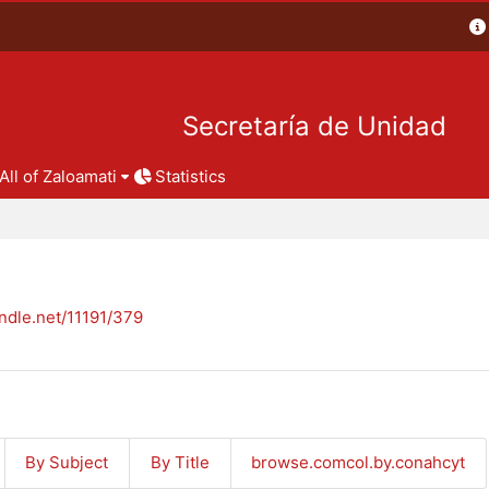
Secretaría de Unidad
All of Zaloamati
Statistics
andle.net/11191/379
By Subject
By Title
browse.comcol.by.conahcyt