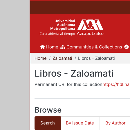
Home
Communities & Collections
Home
Zaloamati
Libros - Zaloamati
Libros - Zaloamati
Permanent URI for this collection
https://hdl.h
Browse
Search
By Issue Date
By Author