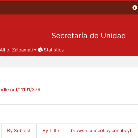
Secretaría de Unidad
All of Zaloamati
Statistics
andle.net/11191/379
By Subject
By Title
browse.comcol.by.conahcyt