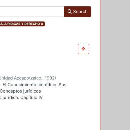
Search
IAS JURÍDICAS Y DERECHO
×
Unidad Azcapotzalco.
,
1992
)
I. El Conocimiento científico. Sus
. Conceptos jurídicos
jurídico. Capítulo IV.
icia. Apendice II. Modelo de