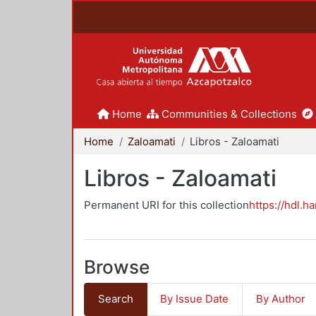
Home
Communities & Collections
Home
Zaloamati
Libros - Zaloamati
Libros - Zaloamati
Permanent URI for this collection
https://hdl.h
Browse
Search
By Issue Date
By Author