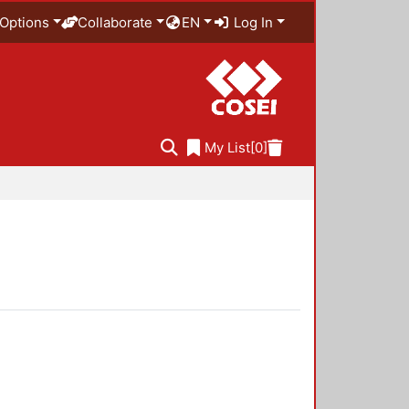
Options
Collaborate
EN
Log In
My List
[0]