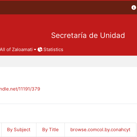
Secretaría de Unidad
All of Zaloamati
Statistics
andle.net/11191/379
By Subject
By Title
browse.comcol.by.conahcyt