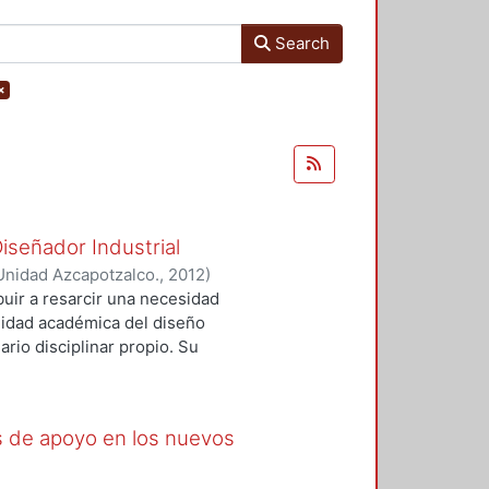
Search
×
iseñador Industrial
Unidad Azcapotzalco.
,
2012
)
buir a resarcir una necesidad
nidad académica del diseño
ario disciplinar propio. Su
a el problema, ya que es a través
 diversas universidades de
esente glosario. Más que precisar
as de apoyo en los nuevos
llarlos de acuerdo con el proceso
n universitaria, donde el