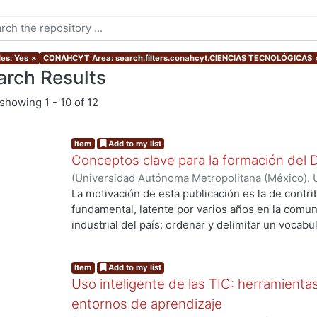
les: Yes
×
CONAHCYT Area: search.filters.conahcyt.CIENCIAS TECNOLÓGICAS
arch Results
showing
1 - 10 of 12
Item
Add to my list
Conceptos clave para la formación del D
(
Universidad Autónoma Metropolitana (México). 
La motivación de esta publicación es la de contri
fundamental, latente por varios años en la comu
industrial del país: ordenar y delimitar un vocabul
relevancia radica en el enfoque con que se abord
ng...
del trabajo de colaboración entre académicos de
Item
Add to my list
México, que se desarrollan los conceptos del pr
Uso inteligente de las TIC: herramient
definiciones a los términos, se apunta a desarro
de construcción intelectual básico en la formació
entornos de aprendizaje