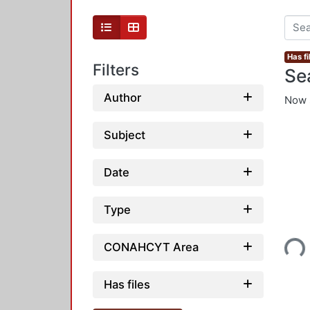
Has fi
Filters
Se
Author
Now 
Subject
Date
Type
Loadi
CONAHCYT Area
Has files