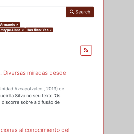
Search
, Armando
×
temtype.Libro
×
Has files: Yes
×
al. Diversas miradas desde
Unidad Azcapotzalco.
,
2019
)
de
 Siqueira Cavalcanti Veras, Lúcia
ueirôa Silva no seu texto ‘Os
 Luiz
;
Marques da Silva, Joelmir
;
’, discorre sobre a difusão de
Saúl
;
Martínez Sánchez, Félix
varrete, Armando
;
Hinojosa de la
s três primeiras décadas do século
rdando modalidades do uso
o do paisagismo, considerando
aciones al conocimiento del