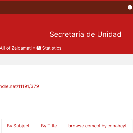
Secretaría de Unidad
All of Zaloamati
Statistics
andle.net/11191/379
By Subject
By Title
browse.comcol.by.conahcyt