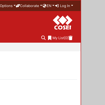
Options
Collaborate
EN
Log In
My List
[0]