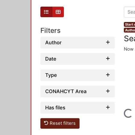
Start
Filters
Autho
Se
Author
Now 
Date
Type
CONAHCYT Area
Has files
Loading...
Reset filters