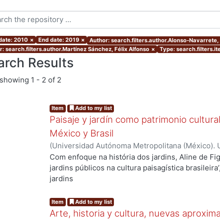
 date: 2010
×
End date: 2019
×
Author: search.filters.author.Alonso-Navarrete
r: search.filters.author.Martínez Sánchez, Félix Alfonso
×
Type: search.filters.i
arch Results
showing
1 - 2 of 2
Item
Add to my list
Paisaje y jardín como patrimonio cultur
México y Brasil
(
Universidad Autónoma Metropolitana (México). 
Figueirôa Silva, Aline
;
Gomes Bezerra, Onilda
;
de
Com enfoque na história dos jardins, Aline de Fig
Maria
;
Sá Carneiro Ribeiro, Ana Rita
;
Vieira Filho,
jardins públicos na cultura paisagística brasileira
Ocejo Cázares, María Teresa
;
Alcántara Onofre, 
jardins
Alfonso
;
Arredondo Vega, José Javier
;
Alonso-Na
públicos no Brasil entre o final do século 19 e a
Garza, Karla María
20 como parte do processo de urbanização, abo
Item
Add to my list
recreativo e as repercussões no desenvolviment
Arte, historia y cultura, nuevas aproxim