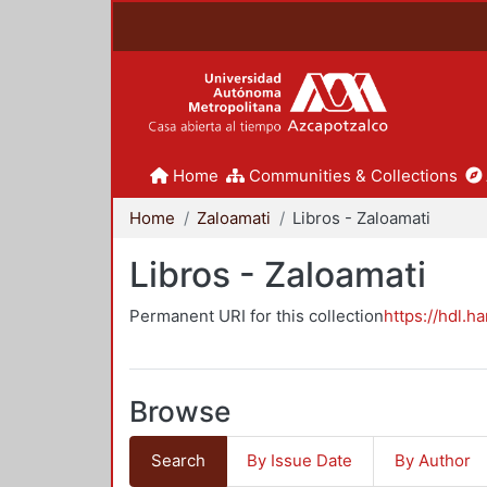
Home
Communities & Collections
Home
Zaloamati
Libros - Zaloamati
Libros - Zaloamati
Permanent URI for this collection
https://hdl.h
Browse
Search
By Issue Date
By Author