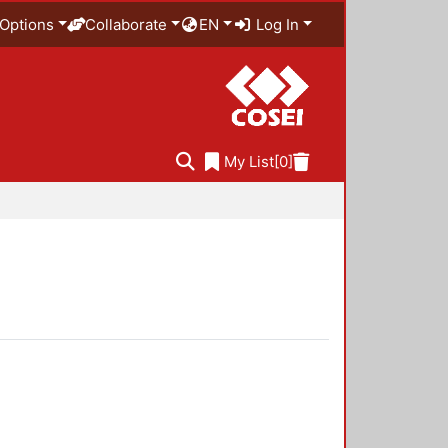
Options
Collaborate
EN
Log In
My List
[0]