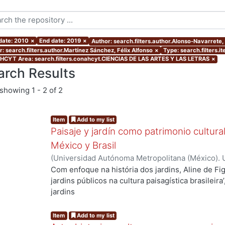
 date: 2010
×
End date: 2019
×
Author: search.filters.author.Alonso-Navarrete
r: search.filters.author.Martínez Sánchez, Félix Alfonso
×
Type: search.filters.i
CYT Area: search.filters.conahcyt.CIENCIAS DE LAS ARTES Y LAS LETRAS
×
arch Results
showing
1 - 2 of 2
Item
Add to my list
Paisaje y jardín como patrimonio cultur
México y Brasil
(
Universidad Autónoma Metropolitana (México). 
Figueirôa Silva, Aline
;
Gomes Bezerra, Onilda
;
de
Com enfoque na história dos jardins, Aline de Fig
Maria
;
Sá Carneiro Ribeiro, Ana Rita
;
Vieira Filho,
jardins públicos na cultura paisagística brasileira
Ocejo Cázares, María Teresa
;
Alcántara Onofre, 
jardins
Alfonso
;
Arredondo Vega, José Javier
;
Alonso-Na
públicos no Brasil entre o final do século 19 e a
Garza, Karla María
20 como parte do processo de urbanização, abo
Item
Add to my list
recreativo e as repercussões no desenvolviment