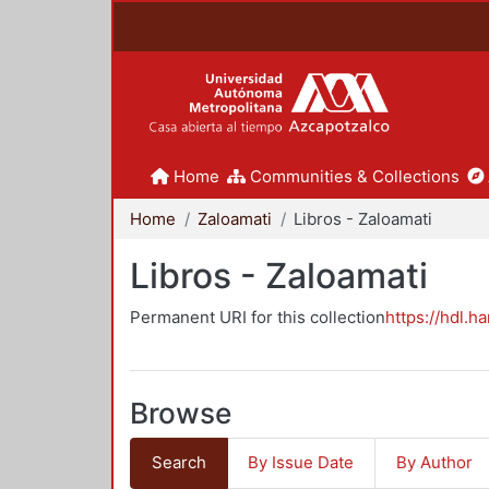
Home
Communities & Collections
Home
Zaloamati
Libros - Zaloamati
Libros - Zaloamati
Permanent URI for this collection
https://hdl.h
Browse
Search
By Issue Date
By Author