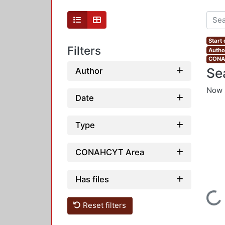
Start
Filters
Autho
CONAH
Se
Author
Now 
Date
Type
CONAHCYT Area
Has files
Loading...
Reset filters