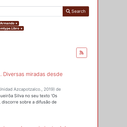
Search
, Armando
×
temtype.Libro
×
al. Diversas miradas desde
Unidad Azcapotzalco.
,
2019
)
de
 Siqueira Cavalcanti Veras, Lúcia
ueirôa Silva no seu texto ‘Os
 Luiz
;
Marques da Silva, Joelmir
;
’, discorre sobre a difusão de
Saúl
;
Martínez Sánchez, Félix
varrete, Armando
;
Hinojosa de la
s três primeiras décadas do século
rdando modalidades do uso
o do paisagismo, considerando