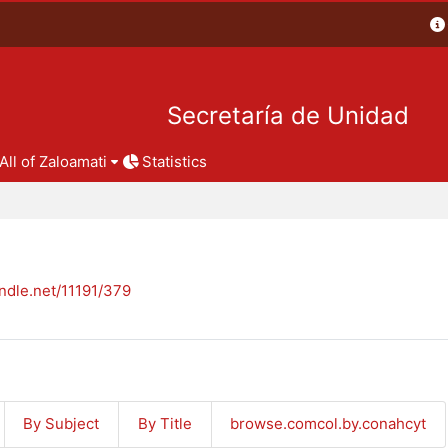
Secretaría de Unidad
All of Zaloamati
Statistics
andle.net/11191/379
By Subject
By Title
browse.comcol.by.conahcyt