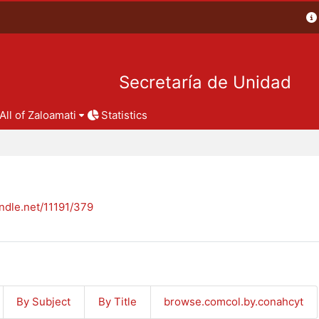
Secretaría de Unidad
All of Zaloamati
Statistics
andle.net/11191/379
By Subject
By Title
browse.comcol.by.conahcyt