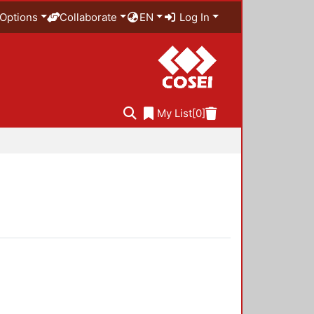
Options
Collaborate
EN
Log In
My List
[0]