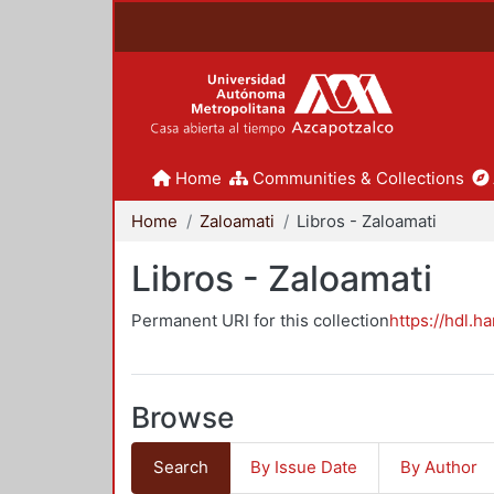
Home
Communities & Collections
Home
Zaloamati
Libros - Zaloamati
Libros - Zaloamati
Permanent URI for this collection
https://hdl.h
Browse
Search
By Issue Date
By Author