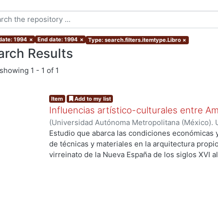
 date: 1994
×
End date: 1994
×
Type: search.filters.itemtype.Libro
×
arch Results
showing
1 - 1 of 1
Item
Add to my list
Influencias artístico-culturales entre A
(
Universidad Autónoma Metropolitana (México). 
Mangino Tazzer, Alejandro José
Estudio que abarca las condiciones económicas y
de técnicas y materiales en la arquitectura propio
virreinato de la Nueva España de los siglos XVI a
secuencia estilística de nuestras artes en el siglo
..
respecta a literatura, pintura y música, más afine
la arquitectura, la cual en los últimos dos años 
mayoría extranjerizantes. Hoy día procuramos enc
través de diversos campos de la historia del arte