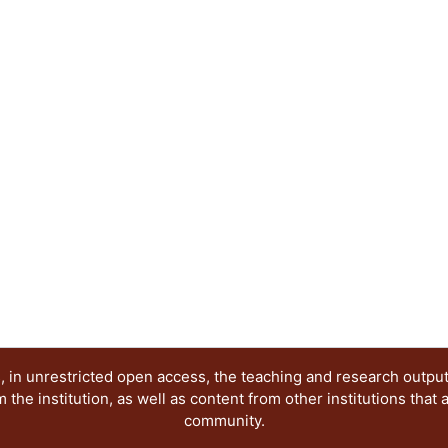
misma de nuestra tradición y estilo.
 in unrestricted open access, the teaching and research outpu
he institution, as well as content from other institutions that 
community.