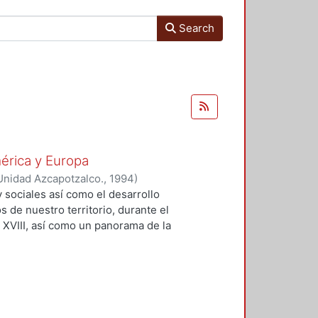
Search
mérica y Europa
Unidad Azcapotzalco.
,
1994
)
 sociales así como el desarrollo
s de nuestro territorio, durante el
l XVIII, así como un panorama de la
 XIX y durante el actual, en lo que
s éstas a la tradición mexicana que
adoptó diversas escuelas, en su
ontrar nuestras raíces estéticas a
 en México, que es la historia