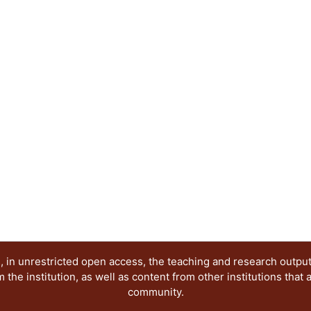
economía política); y concluir con los conceptos 
la maximización del bienestar como expresión del
económica (teoría marginalista o neoclásica).
 in unrestricted open access, the teaching and research outpu
he institution, as well as content from other institutions that 
community.