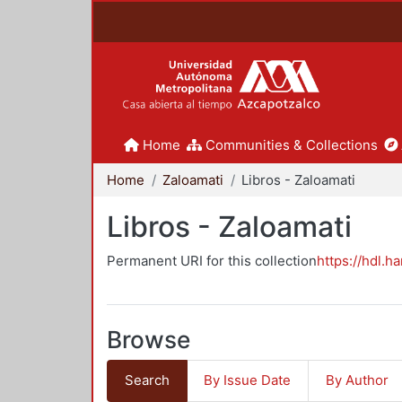
Home
Communities & Collections
Home
Zaloamati
Libros - Zaloamati
Libros - Zaloamati
Permanent URI for this collection
https://hdl.h
Browse
Search
By Issue Date
By Author