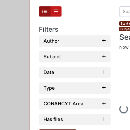
Start 
Filters
Subje
Se
Author
Now 
Subject
Date
Type
CONAHCYT Area
Loadi
Has files