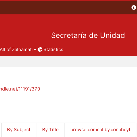
Secretaría de Unidad
All of Zaloamati
Statistics
andle.net/11191/379
By Subject
By Title
browse.comcol.by.conahcyt