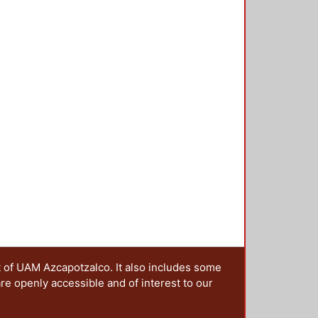
de utilidad como fuente del valor y
 principio de racionalidad
t of UAM Azcapotzalco. It also includes some
are openly accessible and of interest to our