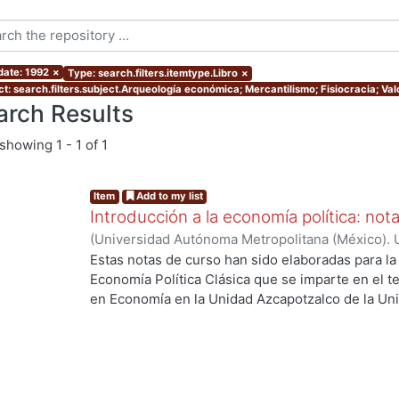
date: 1992
×
Type: search.filters.itemtype.Libro
×
ct: search.filters.subject.Arqueología económica; Mercantilismo; Fisiocracia; Valo
arch Results
showing
1 - 1 of 1
Item
Add to my list
Introducción a la economía política: not
(
Universidad Autónoma Metropolitana (México). 
Lechuga-Montenegro, Jesús
Estas notas de curso han sido elaboradas para la 
Economía Política Clásica que se imparte en el te
en Economía en la Unidad Azcapotzalco de la Un
El objetivo general es analizar la construcción 
ng...
problema del valor. Los objetivos particulares son
corrientes de pensamiento económico que explic
excedente en el mercantilismo y la fisiocracia, d
Adam Smith y David Ricardo (la economía clásica) 