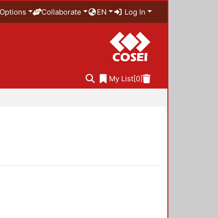
Options
Collaborate
EN
Log In
My List
[0]