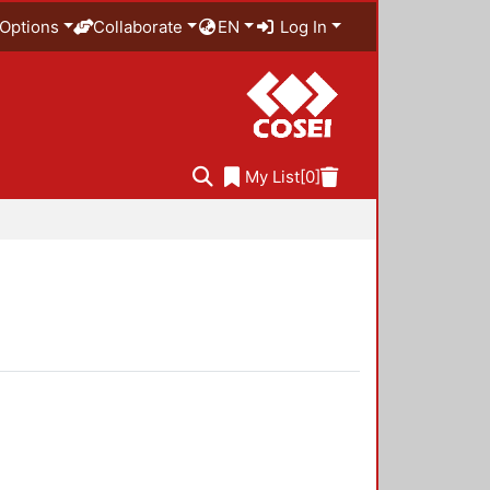
Options
Collaborate
EN
Log In
My List
[0]