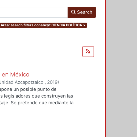
Search
rea: search.filters.conahcyt.CIENCIA POLÍTICA
×
o en México
Unidad Azcapotzalco.
,
2019
)
ín Manuel
;
Larrucea Garritz,
 supone un posible punto de
, Mariano
;
González Márquez, José
os legisladores que construyen las
Ana María
;
Cancino Aguilar, Miguel
isaje. Se pretende que mediante la
 Miró, José Ernesto
;
Sala i Martí,
se reseñan, el lector encuentre la
ciones presentes en esta discusión.