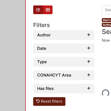
Start 
Filters
Author
Se
Author
Now 
Date
Type
CONAHCYT Area
Has files
Loading...
Reset filters