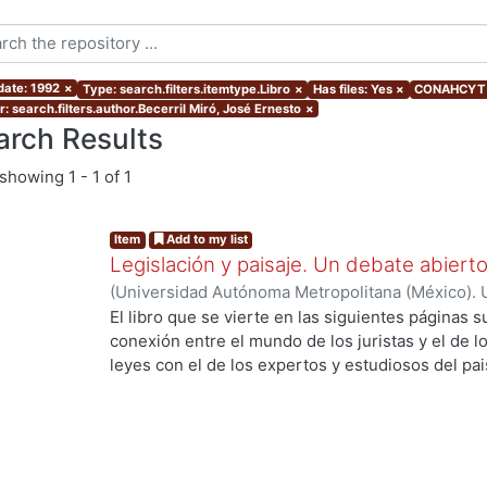
date: 1992
×
Type: search.filters.itemtype.Libro
×
Has files: Yes
×
CONAHCYT A
: search.filters.author.Becerril Miró, José Ernesto
×
arch Results
showing
1 - 1 of 1
Item
Add to my list
Legislación y paisaje. Un debate abiert
(
Universidad Autónoma Metropolitana (México). 
Alonso Navarrete, Armando
;
Checa-Artasu, Mart
El libro que se vierte en las siguientes páginas
Amaya
;
Sunyer Martín, Pere
;
Castellanos Arenas
conexión entre el mundo de los juristas y el de l
Juan
;
Adán Reséndiz, Ana Laura
;
Pacheco Ruiz, 
leyes con el de los expertos y estudiosos del pa
Ángel
;
Gutiérrez-Yurrita, Pedro Joaquín
;
Becerril
revisión de las contribuciones que más adelante 
Pere
;
Fajardo Pulido, Martha C.
oportunidad de atisbar las posibilidades y limita