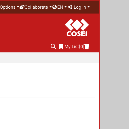
Options
Collaborate
EN
Log In
My List
[0]