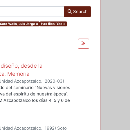
Search
.Soto Walls, Luis Jorge
×
Has files: Yes
×
 diseño, desde la
oca. Memoria
Unidad Azcapotzalco.
,
2020-03
)
 Sergio
;
Hirata Kitahara, Miguel
;
ado del seminario “Nuevas visiones
va del espíritu de nuestra época”,
M Azcapotzalco los días 4, 5 y 6 de
des académicas del Grupo
ción del Diseño en el Tiempo. Se
n a la educación y el diseño, del
encias, que se presentan en esta
Unidad Azcapotzalco.
,
1992
)
Soto