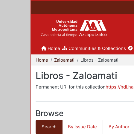
Home
Communities & Collections
Home
Zaloamati
Libros - Zaloamati
Libros - Zaloamati
Permanent URI for this collection
https://hdl.h
Browse
Search
By Issue Date
By Author