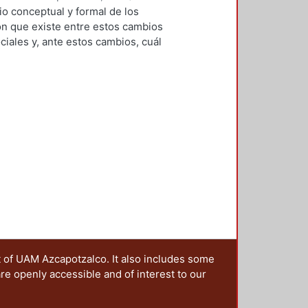
ciones sobre este tema, en una
 conceptual y formal de los
 y a las que, a través de una
ción que existe entre estos cambios
estro grupo irá colaborando en la
iales y, ante estos cambios, cuál
os? El autor escoge un ámbito
ersona, el hoy llamado cuarto de
 establecido a través de un
s respuestas a estas preguntas.
nales del cuarto de baño, sino
 lo utiliza, las expectativas que
miedos y otros aspectos y
t of UAM Azcapotzalco. It also includes some
are openly accessible and of interest to our