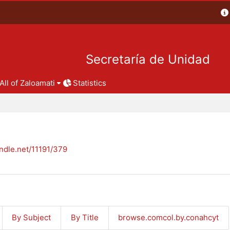
Secretaría de Unidad
All of Zaloamati
Statistics
andle.net/11191/379
By Subject
By Title
browse.comcol.by.conahcyt