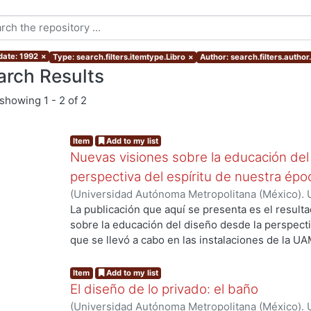
date: 1992
×
Type: search.filters.itemtype.Libro
×
Author: search.filters.author
arch Results
showing
1 - 2 of 2
Item
Add to my list
Nuevas visiones sobre la educación del
perspectiva del espíritu de nuestra ép
(
Universidad Autónoma Metropolitana (México). 
Myers, Marie J.
;
Gold Kohan, Bela
;
Dávila Urrutia,
La publicación que aquí se presenta es el result
Soto Walls, Luis Jorge
;
Tovar Romero, Iarene
sobre la educación del diseño desde la perspecti
que se llevó a cabo en las instalaciones de la UA
septiembre de 2017, como parte de las activida
Educación y Diseño, del Departamento de Evalua
Item
Add to my list
presentan los avances de investigación en relació
El diseño de lo privado: el baño
Grupo de Investigación antes citado. Dichas pon
(
Universidad Autónoma Metropolitana (México). 