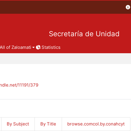
Secretaría de Unidad
All of Zaloamati
Statistics
andle.net/11191/379
By Subject
By Title
browse.comcol.by.conahcyt