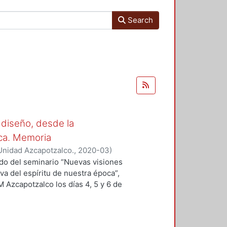
Search
 diseño, desde la
oca. Memoria
Unidad Azcapotzalco.
,
2020-03
)
 Sergio
;
Hirata Kitahara, Miguel
;
ado del seminario “Nuevas visiones
va del espíritu de nuestra época”,
M Azcapotzalco los días 4, 5 y 6 de
des académicas del Grupo
ción del Diseño en el Tiempo. Se
n a la educación y el diseño, del