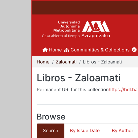
Home
Communities & Collections
Home
Zaloamati
Libros - Zaloamati
Libros - Zaloamati
Permanent URI for this collection
https://hdl.h
Browse
Search
By Issue Date
By Author