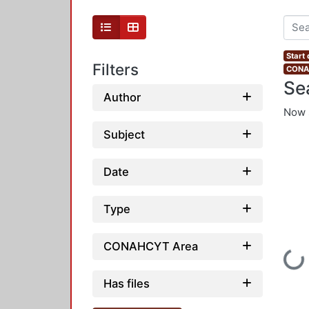
Start 
Filters
CONAH
Se
Author
Now 
Subject
Date
Type
CONAHCYT Area
Loading
Has files