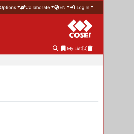
Options
Collaborate
EN
Log In
My List
[0]