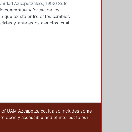
encias, que se presentan en esta
Unidad Azcapotzalco.
,
1992
)
Soto
ciones sobre este tema, en una
 conceptual y formal de los
 y a las que, a través de una
ción que existe entre estos cambios
estro grupo irá colaborando en la
iales y, ante estos cambios, cuál
os? El autor escoge un ámbito
ersona, el hoy llamado cuarto de
 establecido a través de un
s respuestas a estas preguntas.
nales del cuarto de baño, sino
 lo utiliza, las expectativas que
miedos y otros aspectos y
t of UAM Azcapotzalco. It also includes some
are openly accessible and of interest to our