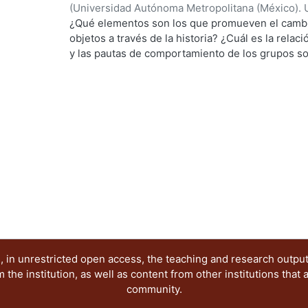
Grupo de Investigación antes citado. Dichas pon
(
Universidad Autónoma Metropolitana (México). 
publicación electrónica, reflejan diferentes posi
Walls, Luis Jorge
¿Qué elementos son los que promueven el cambio
época que demanda nuevas visiones y propuestas,
objetos a través de la historia? ¿Cuál es la rela
investigación seria y rigurosa, esperamos que nu
y las pautas de comportamiento de los grupos soc
creación de ese nuevo conocimiento.
es el papel que desempeña el diseño de product
...
cotidiano, relacionado con la intimidad de cada p
baño, y las pautas de comportamiento que se han
proceso histórico-social, para encontrar posible
Toca así no sólo los aspectos operativos y funcio
también la manera específica en la que cada quien
tiene, sus gustos y preferencias, sus fantasías, 
expresiones de la intimidad cotidiana.
 in unrestricted open access, the teaching and research outpu
he institution, as well as content from other institutions that 
community.