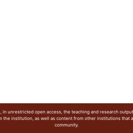
misma de nuestra tradición y estilo.
 in unrestricted open access, the teaching and research outpu
he institution, as well as content from other institutions that 
community.