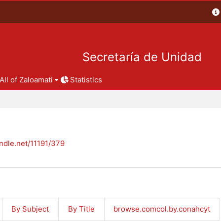
Secretaría de Unidad
All of Zaloamati
Statistics
andle.net/11191/379
By Subject
By Title
browse.comcol.by.conahcyt