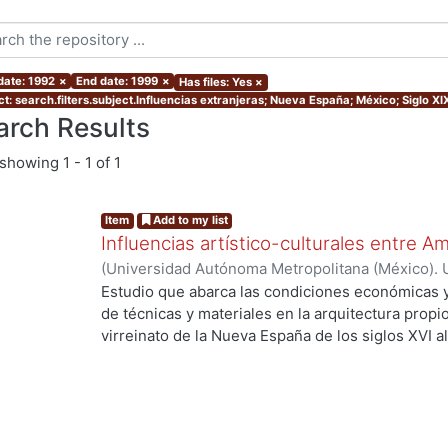
date: 1992
×
End date: 1999
×
Has files: Yes
×
t: search.filters.subject.Influencias extranjeras; Nueva España; México; Siglo XI
arch Results
showing
1 - 1 of 1
Item
Add to my list
Influencias artístico-culturales entre A
(
Universidad Autónoma Metropolitana (México). 
Mangino Tazzer, Alejandro José
Estudio que abarca las condiciones económicas y
de técnicas y materiales en la arquitectura propio
virreinato de la Nueva España de los siglos XVI a
secuencia estilística de nuestras artes en el siglo
respecta a literatura, pintura y música, más afine
la arquitectura, la cual en los últimos dos años 
mayoría extranjerizantes. Hoy día procuramos enc
través de diversos campos de la historia del arte