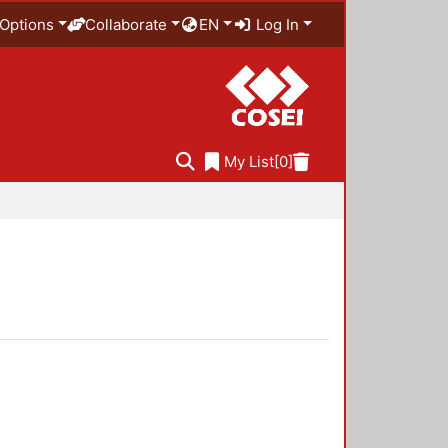
Options
Collaborate
EN
Log In
My List
[0]