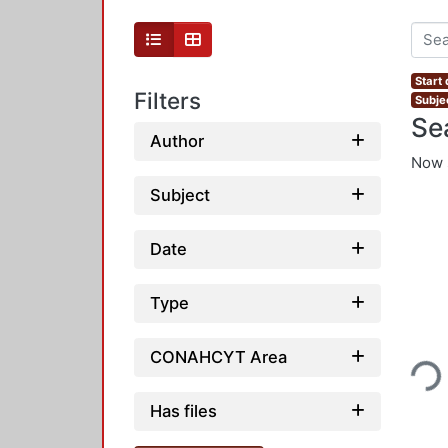
Start 
Filters
Subjec
Se
Author
Now 
Subject
Date
Type
Loading...
CONAHCYT Area
Has files