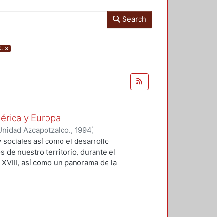
Search
X.
×
mérica y Europa
Unidad Azcapotzalco.
,
1994
)
 sociales así como el desarrollo
s de nuestro territorio, durante el
l XVIII, así como un panorama de la
 XIX y durante el actual, en lo que
s éstas a la tradición mexicana que
adoptó diversas escuelas, en su
ontrar nuestras raíces estéticas a
 en México, que es la historia