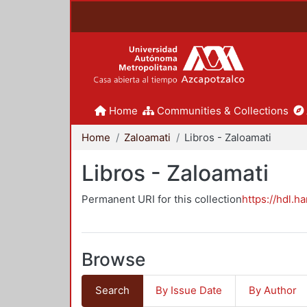
Home
Communities & Collections
Home
Zaloamati
Libros - Zaloamati
Libros - Zaloamati
Permanent URI for this collection
https://hdl.h
Browse
Search
By Issue Date
By Author